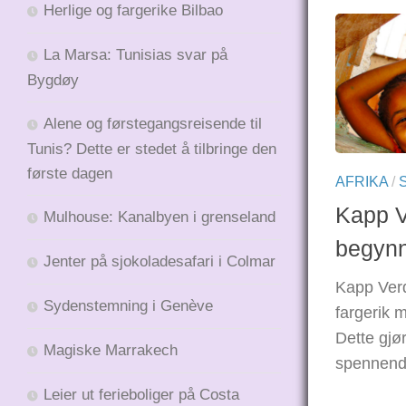
Herlige og fargerike Bilbao
La Marsa: Tunisias svar på
Bygdøy
Alene og førstegangsreisende til
Tunis? Dette er stedet å tilbringe den
første dagen
AFRIKA
/
Kapp V
Mulhouse: Kanalbyen i grenseland
begyn
Jenter på sjokoladesafari i Colmar
Kapp Verd
Sydenstemning i Genève
fargerik m
Dette gjør
Magiske Marrakech
spennende
Leier ut ferieboliger på Costa