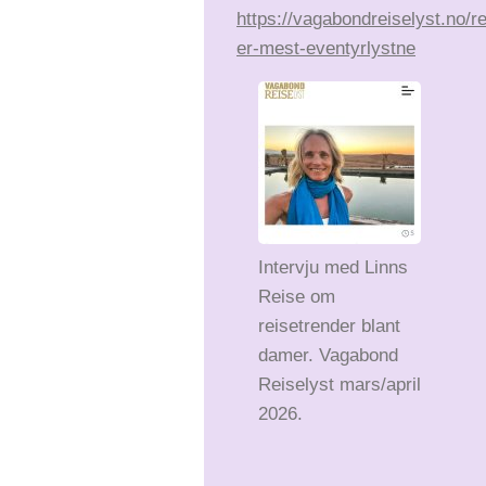
https://vagabondreiselyst.no/r
er-mest-eventyrlystne
Intervju med Linns
Reise om
reisetrender blant
damer. Vagabond
Reiselyst mars/april
2026.