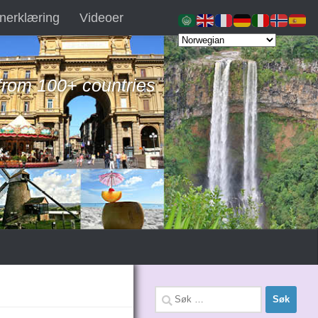
nerklæring
Videoer
 from 100+ countries
Søk
etter: