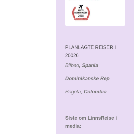
PLANLAGTE REISER I
20026
Bilbao
, Spania
Dominikanske Rep
Bogota
, Colombia
Siste om LinnsReise i
media: