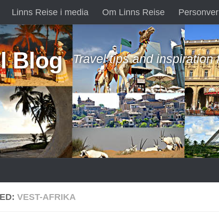
Linns Reise i media
Om Linns Reise
Personver
l Blog
Travel tips and inspiration
ED:
VEST-AFRIKA