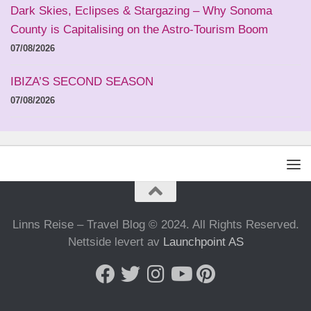
Dark Skies, Eclipses & Stargazing – Why Sonoma
County is Capitalising on the Astro-Tourism Boom
07/08/2026
IBIZA’S SECOND SEASON
07/08/2026
Linns Reise – Travel Blog © 2024. All Rights Reserved.
Nettside levert av
Launchpoint AS