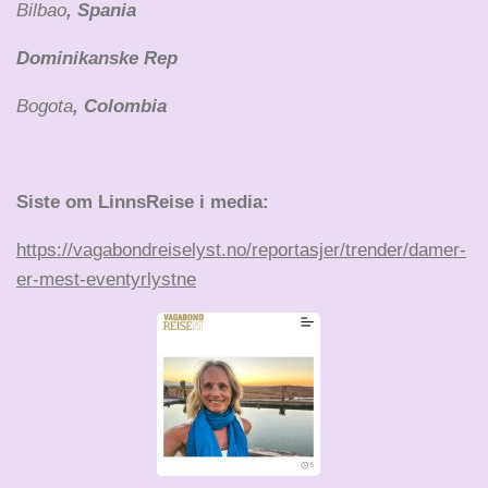
Bilbao
, Spania
Dominikanske Rep
Bogota
, Colombia
Siste om LinnsReise i media:
https://vagabondreiselyst.no/reportasjer/trender/damer-
er-mest-eventyrlystne