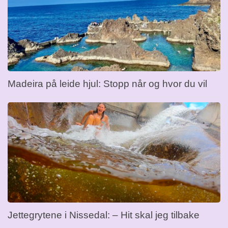
Madeira på leide hjul: Stopp når og hvor du vil
Jettegrytene i Nissedal: – Hit skal jeg tilbake