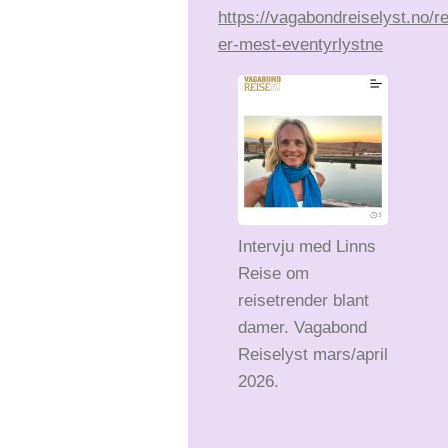
https://vagabondreiselyst.no/r
er-mest-eventyrlystne
Intervju med Linns
Reise om
reisetrender blant
damer. Vagabond
Reiselyst mars/april
2026.