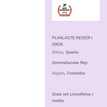
PLANLAGTE REISER I
20026
Bilbao
, Spania
Dominikanske Rep
Bogota
, Colombia
Siste om LinnsReise i
media: