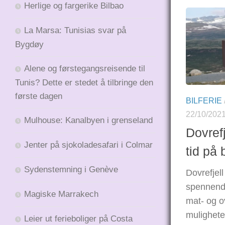
Herlige og fargerike Bilbao
La Marsa: Tunisias svar på
Bygdøy
Alene og førstegangsreisende til
Tunis? Dette er stedet å tilbringe den
første dagen
BILFERIE
22/10/202
Mulhouse: Kanalbyen i grenseland
Dovrefj
Jenter på sjokoladesafari i Colmar
tid på 
Sydenstemning i Genève
Dovrefjell
spennend
Magiske Marrakech
mat- og o
muligheter
Leier ut ferieboliger på Costa