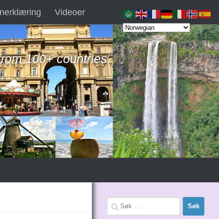
nerklæring
Videoer
 from 100+ countries
Søk
etter: