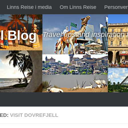
Linns Reise i media
Om Linns Reise
Personver
l Blog
Travel tips and inspiration
ED:
VISIT DOVREFJELL