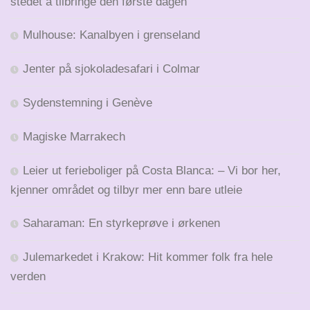
stedet å tilbringe den første dagen
Mulhouse: Kanalbyen i grenseland
Jenter på sjokoladesafari i Colmar
Sydenstemning i Genève
Magiske Marrakech
Leier ut ferieboliger på Costa Blanca: – Vi bor her,
kjenner området og tilbyr mer enn bare utleie
Saharaman: En styrkeprøve i ørkenen
Julemarkedet i Krakow: Hit kommer folk fra hele
verden