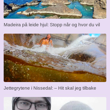
Madeira på leide hjul: Stopp når og hvor du vil
Jettegrytene i Nissedal: – Hit skal jeg tilbake