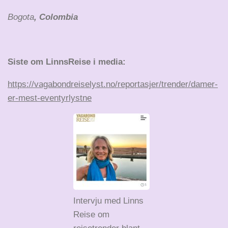
Bogota
, Colombia
Siste om LinnsReise i media:
https://vagabondreiselyst.no/reportasjer/trender/damer-
er-mest-eventyrlystne
Intervju med Linns
Reise om