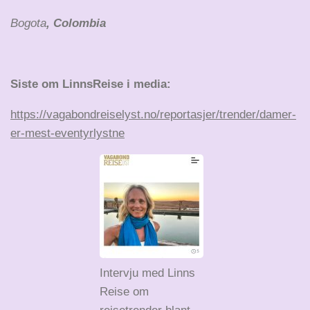
Bogota
, Colombia
Siste om LinnsReise i media:
https://vagabondreiselyst.no/reportasjer/trender/damer-
er-mest-eventyrlystne
Intervju med Linns
Reise om