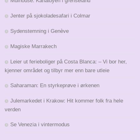
Mulhouse: Kanalbyen i grenseland
Jenter på sjokoladesafari i Colmar
Sydenstemning i Genève
Magiske Marrakech
Leier ut ferieboliger på Costa Blanca: – Vi bor her,
kjenner området og tilbyr mer enn bare utleie
Saharaman: En styrkeprøve i ørkenen
Julemarkedet i Krakow: Hit kommer folk fra hele
verden
Se Venezia i vintermodus