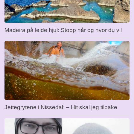
Madeira på leide hjul: Stopp når og hvor du vil
Jettegrytene i Nissedal: – Hit skal jeg tilbake