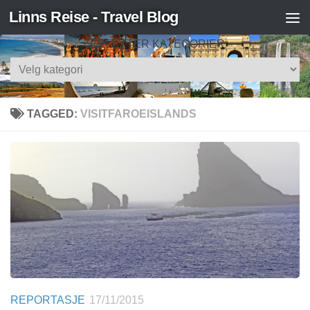
Linns Reise - Travel Blog
Skip to content
SØK ETTER KATEGORIER
Søk
etter
kategorier
TAGGED:
VISITFAROEISLANDS
REPORTASJE
17/11/2015