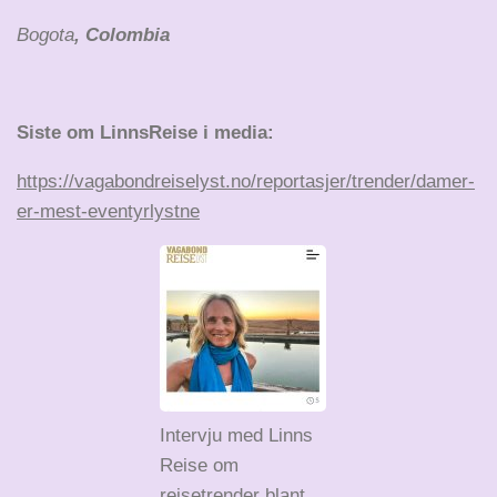
Bogota
, Colombia
Siste om LinnsReise i media:
https://vagabondreiselyst.no/reportasjer/trender/damer-
er-mest-eventyrlystne
Intervju med Linns
Reise om
reisetrender blant