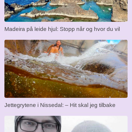
Madeira på leide hjul: Stopp når og hvor du vil
Jettegrytene i Nissedal: – Hit skal jeg tilbake