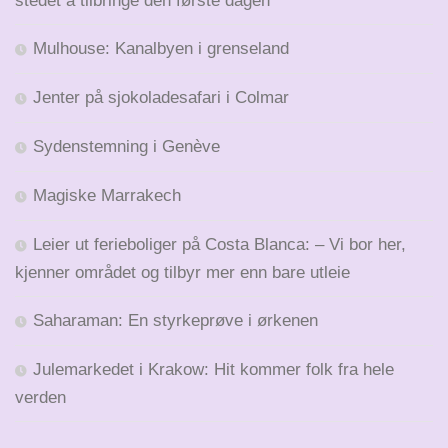
stedet å tilbringe den første dagen
Mulhouse: Kanalbyen i grenseland
Jenter på sjokoladesafari i Colmar
Sydenstemning i Genève
Magiske Marrakech
Leier ut ferieboliger på Costa Blanca: – Vi bor her,
kjenner området og tilbyr mer enn bare utleie
Saharaman: En styrkeprøve i ørkenen
Julemarkedet i Krakow: Hit kommer folk fra hele
verden