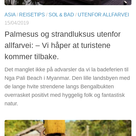
ASIA
/
REISETIPS
/
SOL & BAD
/
UTENFOR ALLFARVEI
15/04/2019
Palmesus og strandluksus utenfor
allfarvei: – Vi håper at turistene
kommer tilbake.
Det manglet ikke på advarsler da vi la badeferien til
Nga Pali Beach i Myanmar. Den lille landsbyen med
de lange hvite strendene langs Bengalbukten
overrasket positivt med hyggelig folk og fantastisk
natur.