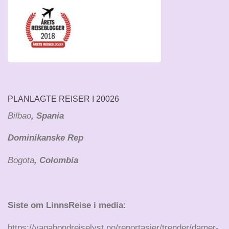
PLANLAGTE REISER I 20026
Bilbao
, Spania
Dominikanske Rep
Bogota
, Colombia
Siste om LinnsReise i media:
https://vagabondreiselyst.no/reportasjer/trender/damer-