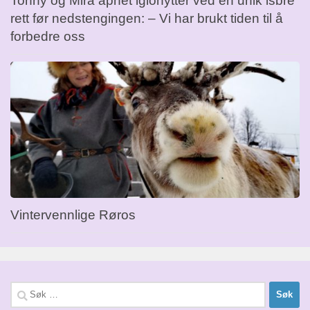
Tonny og Mira åpnet iglohytter ved en unik isbre
rett før nedstengingen: – Vi har brukt tiden til å
forbedre oss
Vintervennlige Røros
Søk
etter: