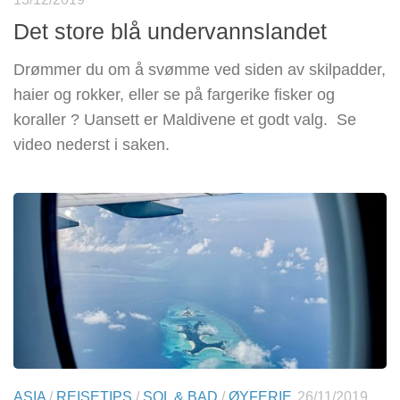
Det store blå undervannslandet
Drømmer du om å svømme ved siden av skilpadder,
haier og rokker, eller se på fargerike fisker og
koraller ? Uansett er Maldivene et godt valg. Se
video nederst i saken.
ASIA
/
REISETIPS
/
SOL & BAD
/
ØYFERIE
26/11/2019