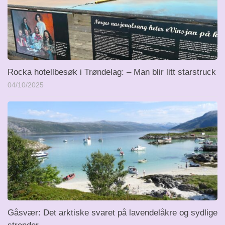
Rocka hotellbesøk i Trøndelag: – Man blir litt starstruck
04/10/2025
Gåsvær: Det arktiske svaret på lavendelåkre og sydlige