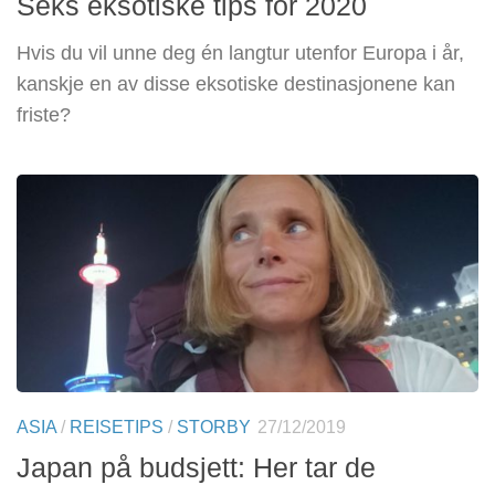
Seks eksotiske tips for 2020
Hvis du vil unne deg én langtur utenfor Europa i år,
kanskje en av disse eksotiske destinasjonene kan
friste?
ASIA
/
REISETIPS
/
STORBY
27/12/2019
Japan på budsjett: Her tar de