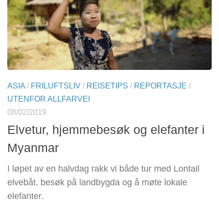
ASIA
/
FRILUFTSLIV
/
REISETIPS
/
REPORTASJE
/
UTENFOR ALLFARVEI
08/02/2019
Elvetur, hjemmebesøk og elefanter i
Myanmar
I løpet av en halvdag rakk vi både tur med Lontail
elvebåt, besøk på landbygda og å møte lokale
elefanter.