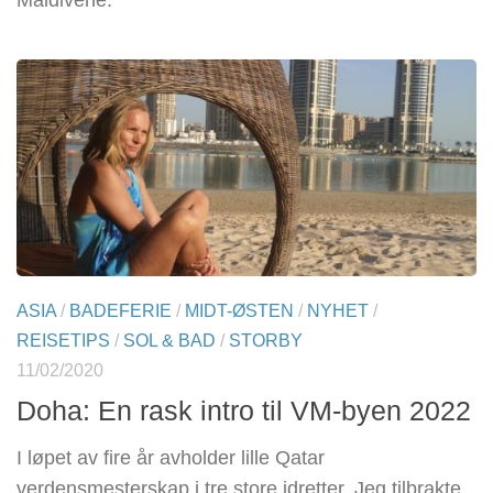
Maldivene.
ASIA
/
BADEFERIE
/
MIDT-ØSTEN
/
NYHET
/
REISETIPS
/
SOL & BAD
/
STORBY
11/02/2020
Doha: En rask intro til VM-byen 2022
I løpet av fire år avholder lille Qatar
verdensmesterskap i tre store idretter. Jeg tilbrakte