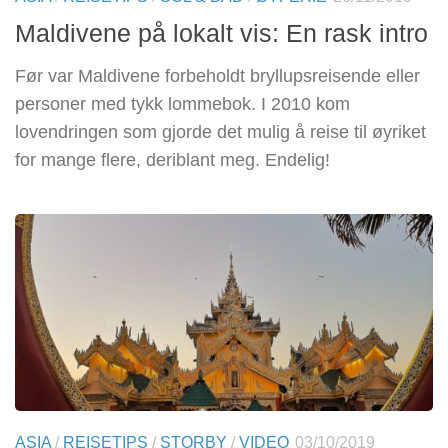
Maldivene på lokalt vis: En rask intro
Før var Maldivene forbeholdt bryllupsreisende eller
personer med tykk lommebok. I 2010 kom
lovendringen som gjorde det mulig å reise til øyriket
for mange flere, deriblant meg. Endelig!
ASIA
/
REISETIPS
/
STORBY
/
VIDEO
03/10/2019