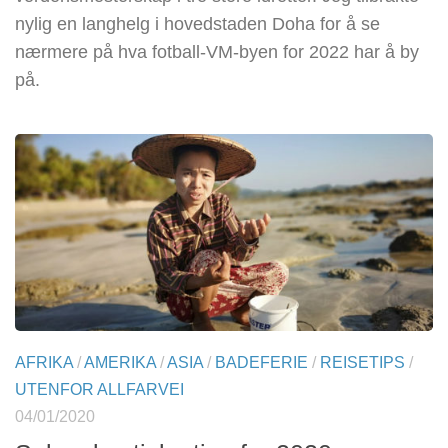
nylig en langhelg i hovedstaden Doha for å se
nærmere på hva fotball-VM-byen for 2022 har å by
på.
AFRIKA
/
AMERIKA
/
ASIA
/
BADEFERIE
/
REISETIPS
/
UTENFOR ALLFARVEI
04/01/2020