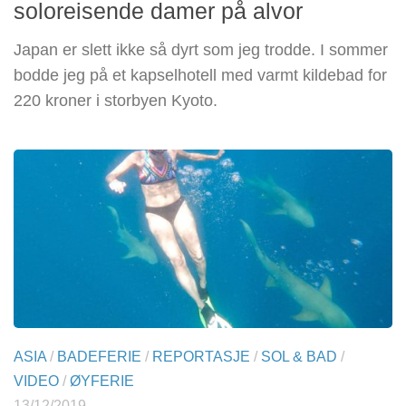
soloreisende damer på alvor
Japan er slett ikke så dyrt som jeg trodde. I sommer
bodde jeg på et kapselhotell med varmt kildebad for
220 kroner i storbyen Kyoto.
ASIA
/
BADEFERIE
/
REPORTASJE
/
SOL & BAD
/
VIDEO
/
ØYFERIE
13/12/2019