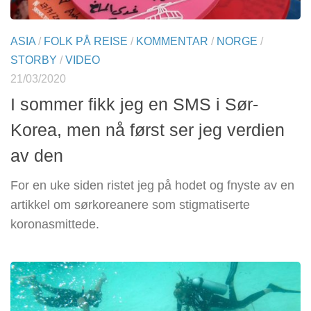
ASIA
/
FOLK PÅ REISE
/
KOMMENTAR
/
NORGE
/
STORBY
/
VIDEO
21/03/2020
I sommer fikk jeg en SMS i Sør-
Korea, men nå først ser jeg verdien
av den
For en uke siden ristet jeg på hodet og fnyste av en
artikkel om sørkoreanere som stigmatiserte
koronasmittede.