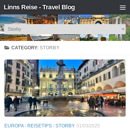
Linns Reise - Travel Blog
Skip to content
SØK ETTER KATEGORIER
Søk
etter
kategorier
CATEGORY:
STORBY
EUROPA
/
REISETIPS
/
STORBY
01/03/2025