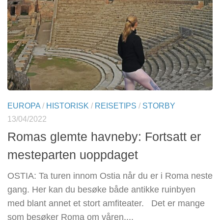
EUROPA
/
HISTORISK
/
REISETIPS
/
STORBY
13/04/2022
Romas glemte havneby: Fortsatt er
mesteparten uoppdaget
OSTIA: Ta turen innom Ostia når du er i Roma neste
gang. Her kan du besøke både antikke ruinbyen
med blant annet et stort amfiteater. Det er mange
som besøker Roma om våren,...