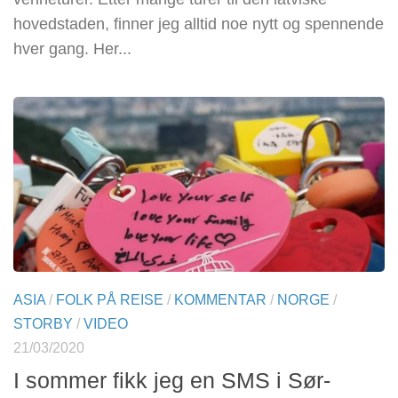
hovedstaden, finner jeg alltid noe nytt og spennende
hver gang. Her...
ASIA
/
FOLK PÅ REISE
/
KOMMENTAR
/
NORGE
/
STORBY
/
VIDEO
21/03/2020
I sommer fikk jeg en SMS i Sør-