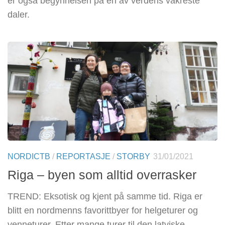
er også begynnelsen på en av verdens vakreste
daler.
NORDICTB
/
REPORTASJE
/
STORBY
31/01/2021
Riga – byen som alltid overrasker
TREND: Eksotisk og kjent på samme tid. Riga er
blitt en nordmenns favorittbyer for helgeturer og
venneturer. Etter mange turer til den latviske