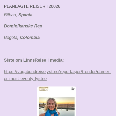
PLANLAGTE REISER I 20026
Bilbao
, Spania
Dominikanske Rep
Bogota
, Colombia
Siste om LinnsReise i media:
https://vagabondreiselyst.no/reportasjer/trender/damer-
er-mest-eventyrlystne