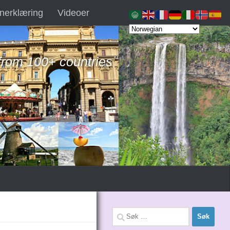
nerklæring
Videoer
 from 100+ countries
Søk
etter: