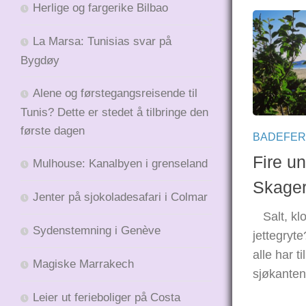
Herlige og fargerike Bilbao
La Marsa: Tunisias svar på
Bygdøy
Alene og førstegangsreisende til
Tunis? Dette er stedet å tilbringe den
første dagen
BADEFER
Fire u
Mulhouse: Kanalbyen i grenseland
Skager
Jenter på sjokoladesafari i Colmar
Salt, klo
Sydenstemning i Genève
jettegryte
alle har ti
Magiske Marrakech
sjøkanten
Leier ut ferieboliger på Costa