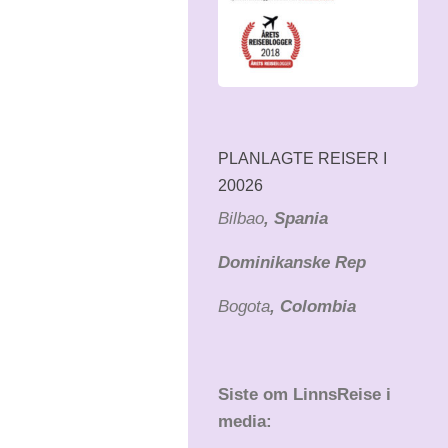
PLANLAGTE REISER I
20026
Bilbao
, Spania
Dominikanske Rep
Bogota
, Colombia
Siste om LinnsReise i
media: