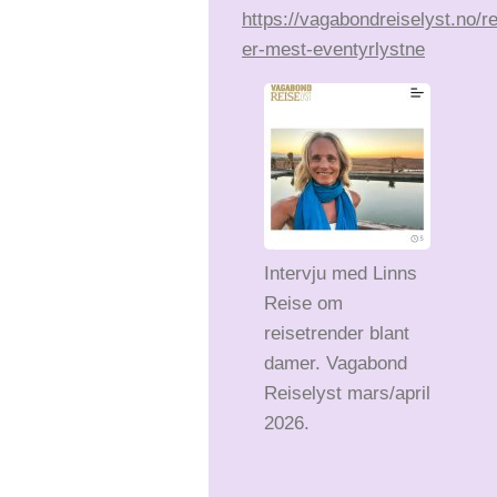
https://vagabondreiselyst.no/r
er-mest-eventyrlystne
Intervju med Linns
Reise om
reisetrender blant
damer. Vagabond
Reiselyst mars/april
2026.