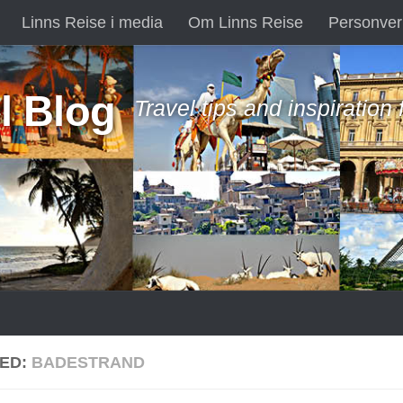
Linns Reise i media
Om Linns Reise
Personver
l Blog
Travel tips and inspiration
ED:
BADESTRAND