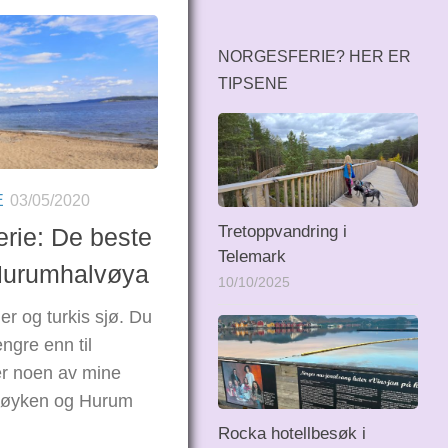
NORGESFERIE? HER ER
TIPSENE
E
03/05/2020
Tretoppvandring i
erie: De beste
Telemark
Hurumhalvøya
10/10/2025
er og turkis sjø. Du
engre enn til
r noen av mine
re Røyken og Hurum
Rocka hotellbesøk i