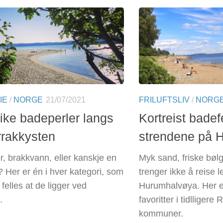
IE
/
NORGE
21/07/2021
FRILUFTSLIV
/
NORG
nike badeperler langs
Kortreist badef
rakkysten
strendene på 
r, brakkvann, eller kanskje en
Myk sand, friske bølg
? Her er én i hver kategori, som
trenger ikke å reise l
l felles at de ligger ved
Hurumhalvøya. Her e
.
favoritter i tidllige
kommuner.