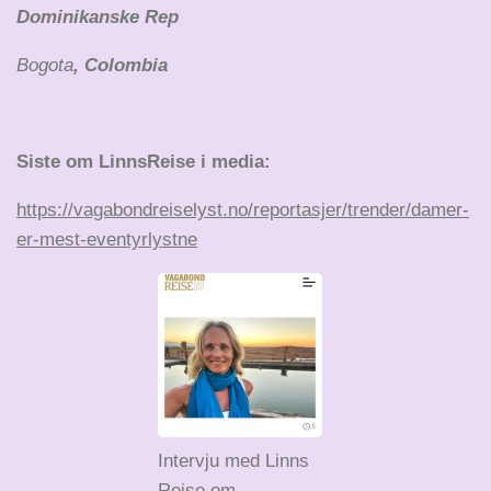
Dominikanske Rep
Bogota
, Colombia
Siste om LinnsReise i media:
https://vagabondreiselyst.no/reportasjer/trender/damer-
er-mest-eventyrlystne
Intervju med Linns
Reise om