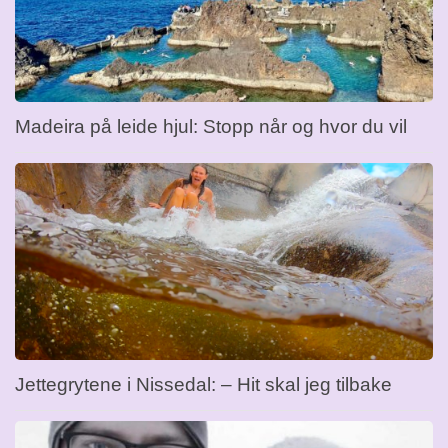
Madeira på leide hjul: Stopp når og hvor du vil
Jettegrytene i Nissedal: – Hit skal jeg tilbake