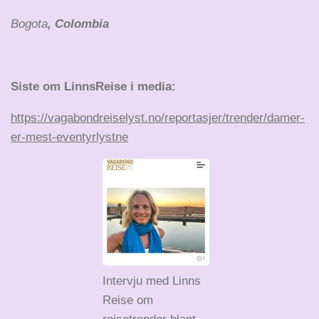
Bogota
, Colombia
Siste om LinnsReise i media:
https://vagabondreiselyst.no/reportasjer/trender/damer-
er-mest-eventyrlystne
Intervju med Linns
Reise om