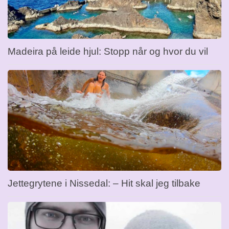
Madeira på leide hjul: Stopp når og hvor du vil
Jettegrytene i Nissedal: – Hit skal jeg tilbake