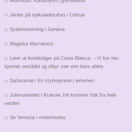
Mulhouse: Kanalbyen i grenseland
Jenter på sjokoladesafari i Colmar
Sydenstemning i Genève
Magiske Marrakech
Leier ut ferieboliger på Costa Blanca: – Vi bor her,
kjenner området og tilbyr mer enn bare utleie
Saharaman: En styrkeprøve i ørkenen
Julemarkedet i Krakow: Hit kommer folk fra hele
verden
Se Venezia i vintermodus