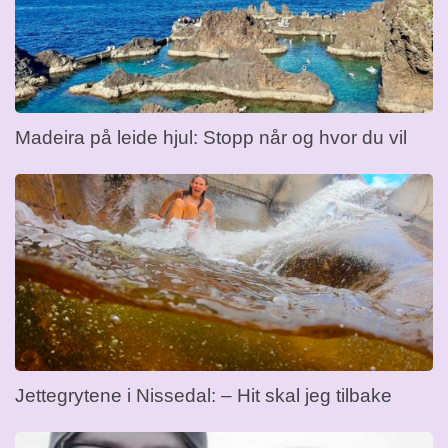
Madeira på leide hjul: Stopp når og hvor du vil
Jettegrytene i Nissedal: – Hit skal jeg tilbake