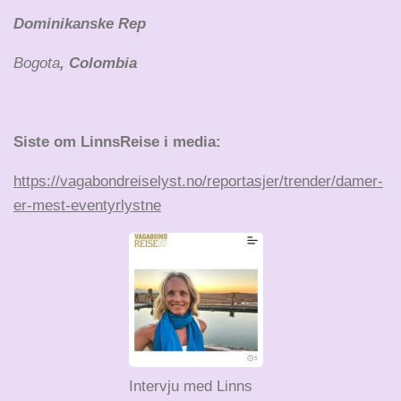
Dominikanske Rep
Bogota
, Colombia
Siste om LinnsReise i media:
https://vagabondreiselyst.no/reportasjer/trender/damer-
er-mest-eventyrlystne
Intervju med Linns