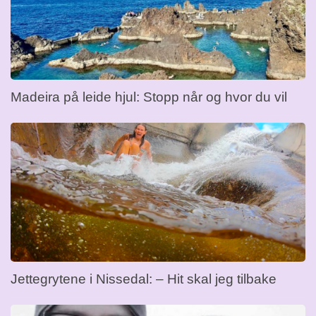
Madeira på leide hjul: Stopp når og hvor du vil
Jettegrytene i Nissedal: – Hit skal jeg tilbake