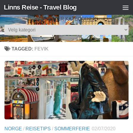
Linns Reise - Travel Blog
Skip to content
SØK ETTER KATEGORIER
Søk
etter
kategorier
TAGGED:
FEVIK
NORGE
/
REISETIPS
/
SOMMERFERIE
02/07/2020