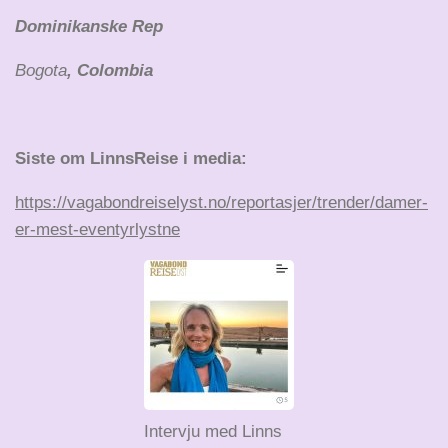
Dominikanske Rep
Bogota
, Colombia
Siste om LinnsReise i media:
https://vagabondreiselyst.no/reportasjer/trender/damer-
er-mest-eventyrlystne
Intervju med Linns