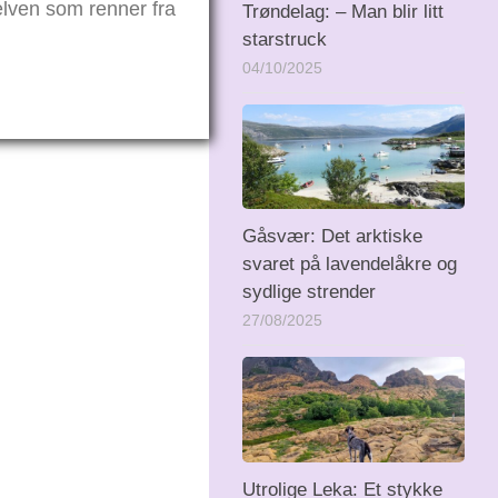
lven som renner fra
Trøndelag: – Man blir litt
starstruck
04/10/2025
Gåsvær: Det arktiske
svaret på lavendelåkre og
sydlige strender
27/08/2025
Utrolige Leka: Et stykke