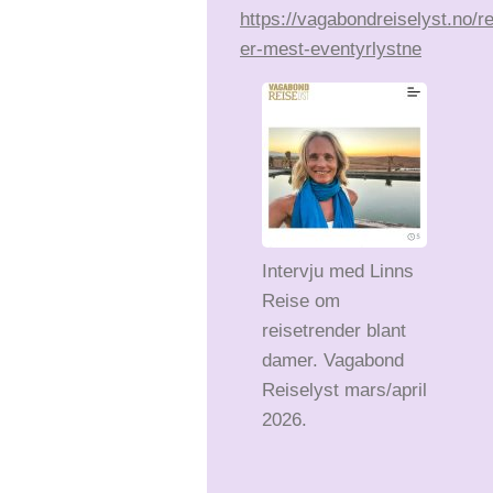
https://vagabondreiselyst.no/r
er-mest-eventyrlystne
Intervju med Linns
Reise om
reisetrender blant
damer. Vagabond
Reiselyst mars/april
2026.