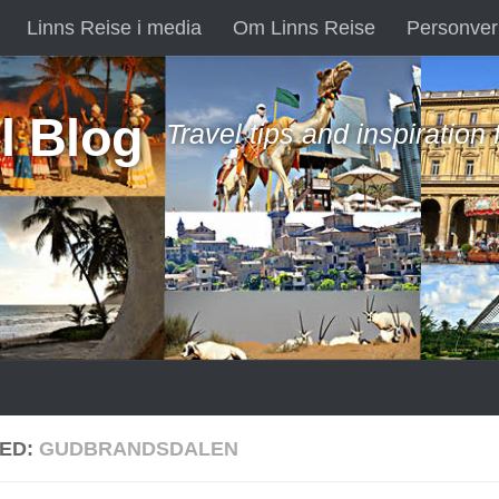
Linns Reise i media
Om Linns Reise
Personver
l Blog
Travel tips and inspiration
ED:
GUDBRANDSDALEN