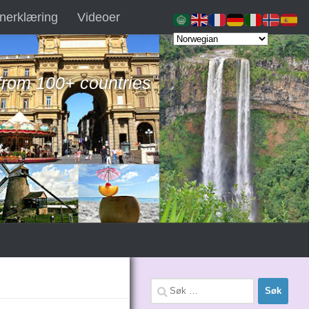
nerklæring
Videoer
 from 100+ countries
Søk
etter: