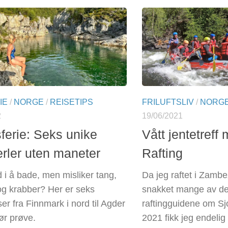
IE
/
NORGE
/
REISETIPS
FRILUFTSLIV
/
NORG
2
19/06/2021
ferie: Seks unike
Vått jentetreff
rler uten maneter
Rafting
d i å bade, men misliker tang,
Da jeg raftet i Zambez
g krabber? Her er seks
snakket mange av de
er fra Finnmark i nord til Agder
raftingguidene om Sjo
ør prøve.
2021 fikk jeg endeli