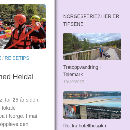
NORGESFERIE? HER ER
TIPSENE
E
/
REISETIPS
Tretoppvandring i
Telemark
 med Heidal
10/10/2025
i for 25 år siden,
 lokale
a i Norge. I mai
g oppleve den
Rocka hotellbesøk i