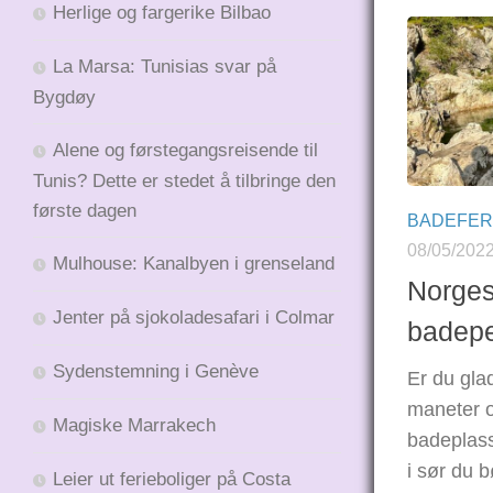
Herlige og fargerike Bilbao
La Marsa: Tunisias svar på
Bygdøy
Alene og førstegangsreisende til
Tunis? Dette er stedet å tilbringe den
første dagen
BADEFER
08/05/202
Mulhouse: Kanalbyen i grenseland
Norges
Jenter på sjokoladesafari i Colmar
badepe
Sydenstemning i Genève
Er du gla
maneter o
Magiske Marrakech
badeplass
i sør du b
Leier ut ferieboliger på Costa