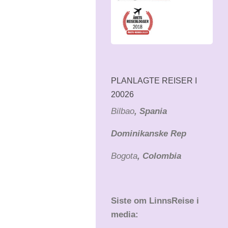
PLANLAGTE REISER I
20026
Bilbao
, Spania
Dominikanske Rep
Bogota
, Colombia
Siste om LinnsReise i
media: