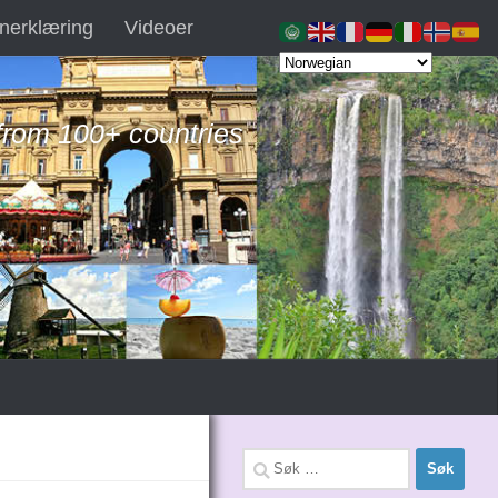
nerklæring
Videoer
 from 100+ countries
Søk
etter: