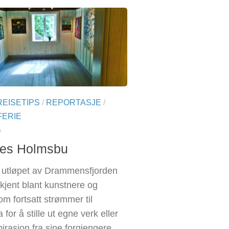
REISETIPS
/
REPORTASJE
/
ERIE
6
nes Holmsbu
 utløpet av Drammensfjorden
 kjent blant kunstnere og
om fortsatt strømmer til
 for å stille ut egne verk eller
pirasjon fra sine forgjengere.