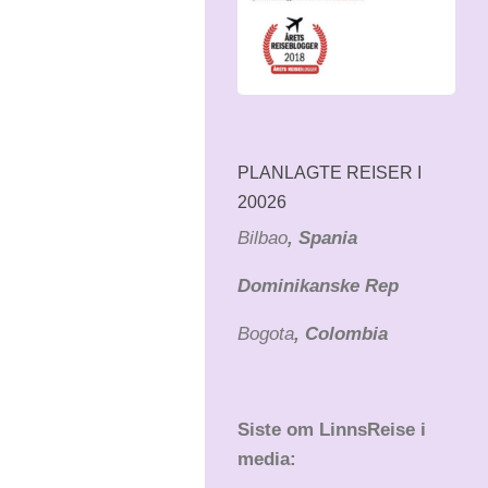
PLANLAGTE REISER I
20026
Bilbao
, Spania
Dominikanske Rep
Bogota
, Colombia
Siste om LinnsReise i
media: