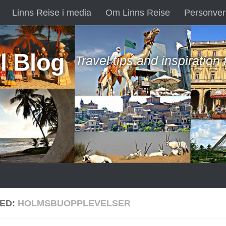
Linns Reise i media
Om Linns Reise
Personver
l Blog
Travel tips and inspiration
ED:
HOLMSBUOPPLEVELSER