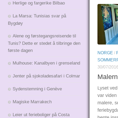
Herlige og fargerike Bilbao
La Marsa: Tunisias svar på
Bygdøy
Alene og førstegangsreisende til
Tunis? Dette er stedet å tilbringe den
første dagen
NORGE
/
SOMMERF
Mulhouse: Kanalbyen i grenseland
30/07/201
Maler
Jenter på sjokoladesafari i Colmar
Lyset ved
Sydenstemning i Genève
var viden
Magiske Marrakech
malere, s
feriebygda
Leier ut ferieboliger på Costa
hente ins