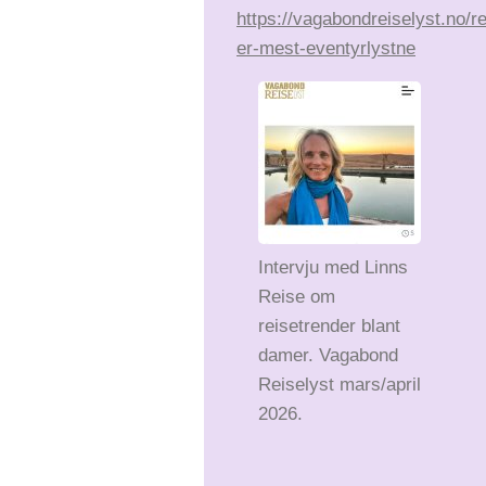
https://vagabondreiselyst.no/r
er-mest-eventyrlystne
Intervju med Linns
Reise om
reisetrender blant
damer. Vagabond
Reiselyst mars/april
2026.