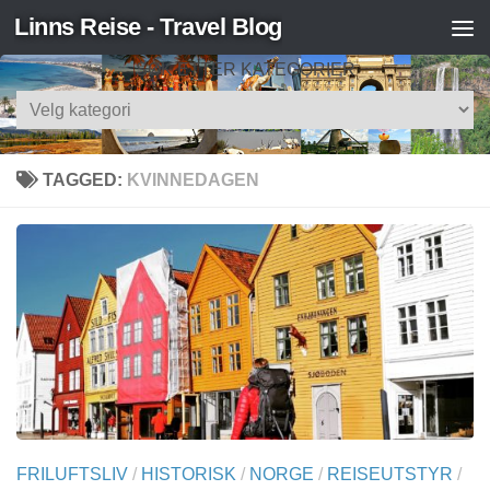
Linns Reise - Travel Blog
Skip to content
SØK ETTER KATEGORIER
Søk
etter
kategorier
TAGGED:
KVINNEDAGEN
FRILUFTSLIV
/
HISTORISK
/
NORGE
/
REISEUTSTYR
/