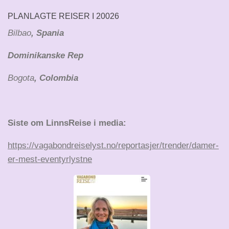
PLANLAGTE REISER I 20026
Bilbao
, Spania
Dominikanske Rep
Bogota
, Colombia
Siste om LinnsReise i media:
https://vagabondreiselyst.no/reportasjer/trender/damer-
er-mest-eventyrlystne