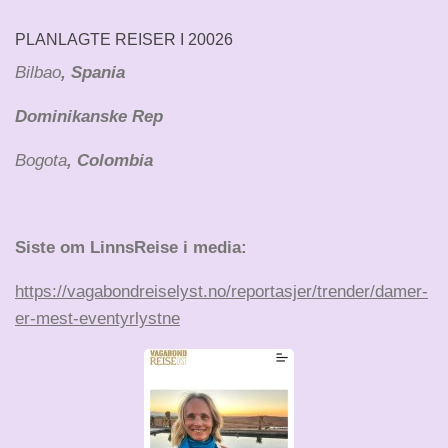
PLANLAGTE REISER I 20026
Bilbao
, Spania
Dominikanske Rep
Bogota
, Colombia
Siste om LinnsReise i media:
https://vagabondreiselyst.no/reportasjer/trender/damer-
er-mest-eventyrlystne