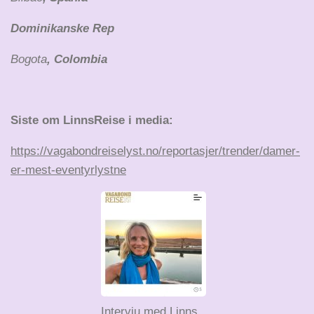
Dominikanske Rep
Bogota
, Colombia
Siste om LinnsReise i media:
https://vagabondreiselyst.no/reportasjer/trender/damer-
er-mest-eventyrlystne
Intervju med Linns