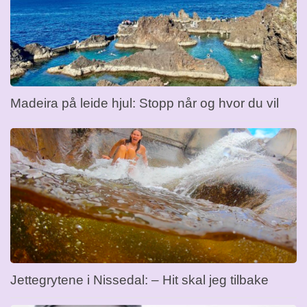
Madeira på leide hjul: Stopp når og hvor du vil
Jettegrytene i Nissedal: – Hit skal jeg tilbake