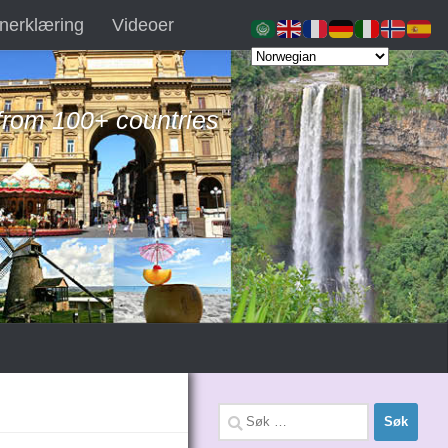
nerklæring
Videoer
 from 100+ countries
Søk
etter: