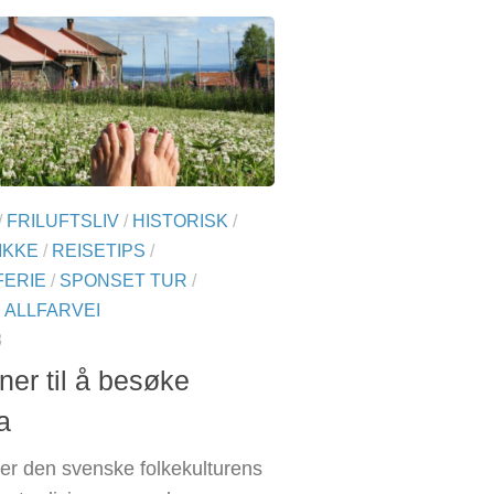
/
FRILUFTSLIV
/
HISTORISK
/
IKKE
/
REISETIPS
/
ERIE
/
SPONSET TUR
/
 ALLFARVEI
8
ner til å besøke
a
r den svenske folkekulturens