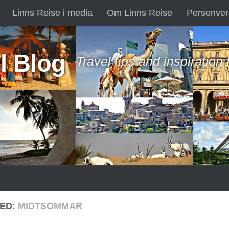
Linns Reise i media
Om Linns Reise
Personver
l Blog
Travel tips and inspiration
ED:
MIDTSOMMAR