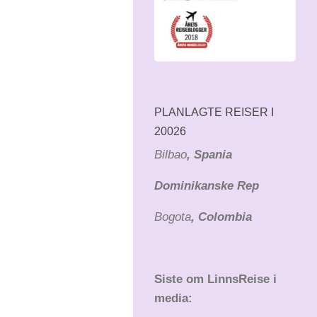
PLANLAGTE REISER I
20026
Bilbao
, Spania
Dominikanske Rep
Bogota
, Colombia
Siste om LinnsReise i
media: