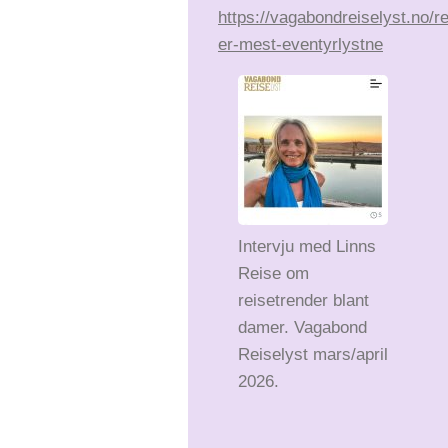
https://vagabondreiselyst.no/r
er-mest-eventyrlystne
Intervju med Linns
Reise om
reisetrender blant
damer. Vagabond
Reiselyst mars/april
2026.