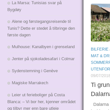
La Marsa: Tunisias svar på
Bygdøy
Alene og førstegangsreisende til
Tunis? Dette er stedet å tilbringe den
første dagen
Mulhouse: Kanalbyen i grenseland
BILFERIE
MAT & DR
Jenter på sjokoladesafari i Colmar
SOMMERF
UTENFOR
Sydenstemning i Genève
09/07/201
Magiske Marrakech
Ti grun
Dalarn
Leier ut ferieboliger på Costa
Blanca: – Vi bor her, kjenner området
Dalarna e
og tilbyr mer enn bare utleie