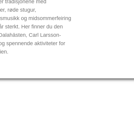
er tradisjonene med
er, røde stugur,
smusikk og midsommerfeiring
tår sterkt. Her finner du den
 Dalahästen, Carl Larsson-
g spennende aktiviteter for
ien.