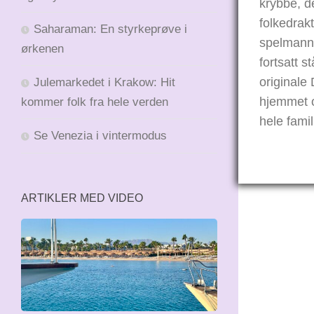
krybbe, d
folkedrakt
Saharaman: En styrkeprøve i
spelmann
ørkenen
fortsatt s
originale
Julemarkedet i Krakow: Hit
hjemmet o
kommer folk fra hele verden
hele famil
Se Venezia i vintermodus
ARTIKLER MED VIDEO