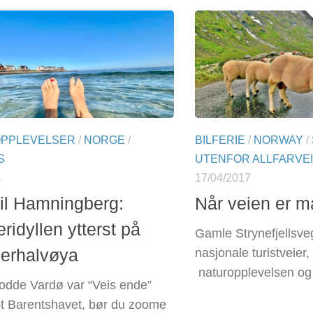
OPPLEVELSER
/
NORGE
/
BILFERIE
/
NORWAY
/
S
UTENFOR ALLFARVEI
4
17/04/2017
til Hamningberg:
Når veien er m
idyllen ytterst på
Gamle Strynefjellsve
erhalvøya
nasjonale turistveier,
naturopplevelsen og 
rodde Vardø var “Veis ende”
ot Barentshavet, bør du zoome