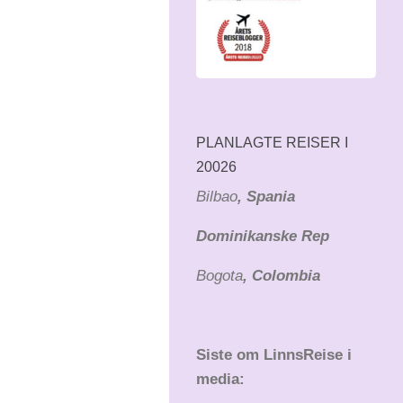
PLANLAGTE REISER I
20026
Bilbao
, Spania
Dominikanske Rep
Bogota
, Colombia
Siste om LinnsReise i
media: