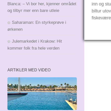
Blanca: – Vi bor her, kjenner området
inn og st
og tilbyr mer enn bare utleie
biltur uto
fiskevær
Saharaman: En styrkeprøve i
ørkenen
Julemarkedet i Krakow: Hit
kommer folk fra hele verden
ARTIKLER MED VIDEO