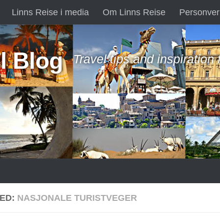
Linns Reise i media
Om Linns Reise
Personver
l Blog
Travel tips and inspiration
ED:
NASJONALE TURISTVEGER