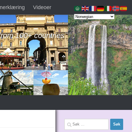
nerklæring
Videoer
 from 100+ countries
Søk
etter: