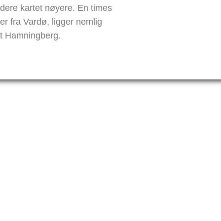
udere kartet nøyere. En times
ver fra Vardø, ligger nemlig
et Hamningberg.