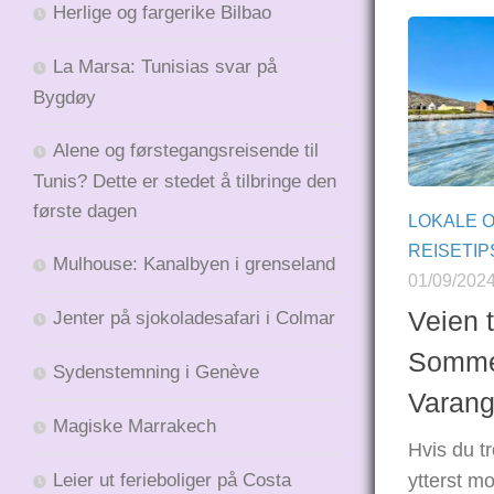
Herlige og fargerike Bilbao
La Marsa: Tunisias svar på
Bygdøy
Alene og førstegangsreisende til
Tunis? Dette er stedet å tilbringe den
første dagen
LOKALE 
REISETIP
Mulhouse: Kanalbyen i grenseland
01/09/202
Veien 
Jenter på sjokoladesafari i Colmar
Sommer
Sydenstemning i Genève
Varang
Magiske Marrakech
Hvis du t
Leier ut ferieboliger på Costa
ytterst m