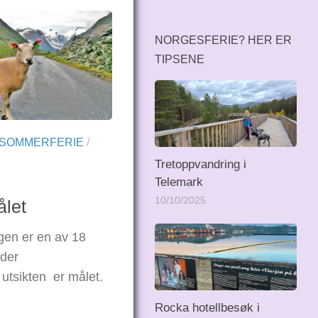
NORGESFERIE? HER ER
TIPSENE
SOMMERFERIE
/
Tretoppvandring i
Telemark
10/10/2025
ålet
gen er en av 18
 der
utsikten er målet.
Rocka hotellbesøk i