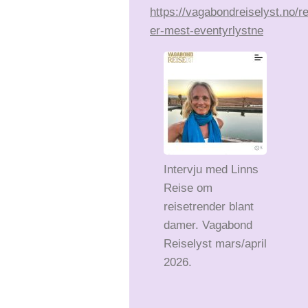
https://vagabondreiselyst.no/r
er-mest-eventyrlystne
Intervju med Linns
Reise om
reisetrender blant
damer. Vagabond
Reiselyst mars/april
2026.