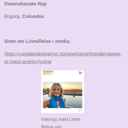
Dominikanske Rep
Bogota
, Colombia
Siste om LinnsReise i media:
https://vagabondreiselyst.no/reportasjer/trender/damer-
er-mest-eventyrlystne
Intervju med Linns
Reise om