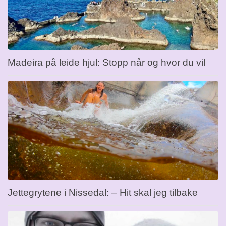
Madeira på leide hjul: Stopp når og hvor du vil
Jettegrytene i Nissedal: – Hit skal jeg tilbake