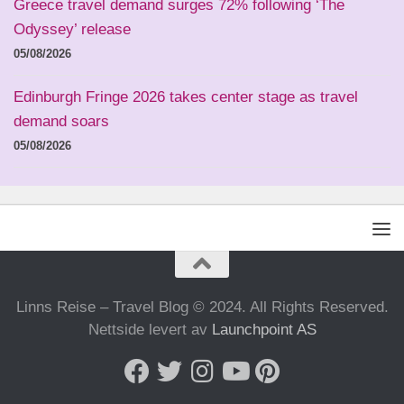
Greece travel demand surges 72% following ‘The
Odyssey’ release
05/08/2026
Edinburgh Fringe 2026 takes center stage as travel
demand soars
05/08/2026
Linns Reise – Travel Blog © 2024. All Rights Reserved.
Nettside levert av
Launchpoint AS