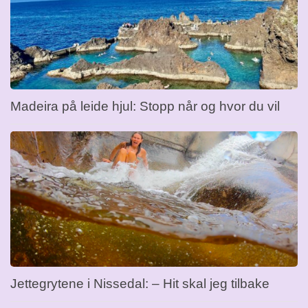
Madeira på leide hjul: Stopp når og hvor du vil
Jettegrytene i Nissedal: – Hit skal jeg tilbake