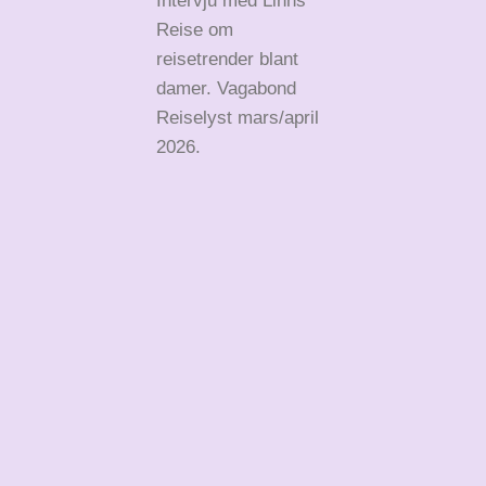
Intervju med Linns
Reise om
reisetrender blant
damer. Vagabond
Reiselyst mars/april
2026.