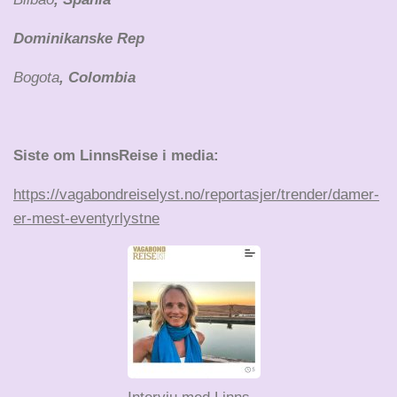
Dominikanske Rep
Bogota
, Colombia
Siste om LinnsReise i media:
https://vagabondreiselyst.no/reportasjer/trender/damer-
er-mest-eventyrlystne