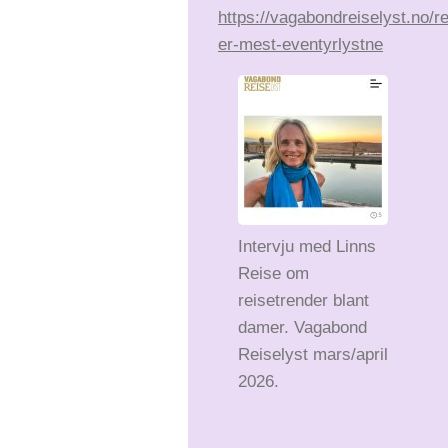
https://vagabondreiselyst.no/r
er-mest-eventyrlystne
Intervju med Linns
Reise om
reisetrender blant
damer. Vagabond
Reiselyst mars/april
2026.