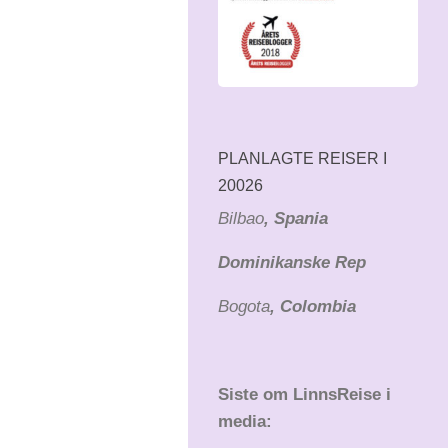
PLANLAGTE REISER I
20026
Bilbao
, Spania
Dominikanske Rep
Bogota
, Colombia
Siste om LinnsReise i
media: