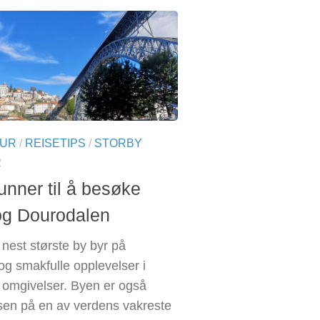
TUR
/
REISETIPS
/
STORBY
2
unner til å besøke
og Dourodalen
 nest største by byr på
 og smakfulle opplevelser i
e omgivelser. Byen er også
en på en av verdens vakreste