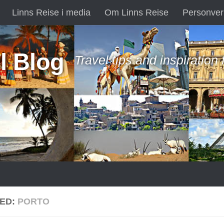
Linns Reise i media
Om Linns Reise
Personver
l Blog
Travel tips and inspiration
ED:
PORTO