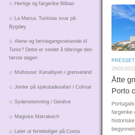
Herlige og fargerike Bilbao
La Marsa: Tunisias svar på
Bygdøy
Alene og førstegangsreisende til
Tunis? Dette er stedet å tilbringe den
første dagen
PRESSE
29/01/202
Mulhouse: Kanalbyen i grenseland
Åtte gr
Jenter på sjokoladesafari i Colmar
Porto 
Sydenstemning i Genève
Portugals
fargerike
Magiske Marrakech
historisk
begynnels
Leier ut ferieboliger på Costa