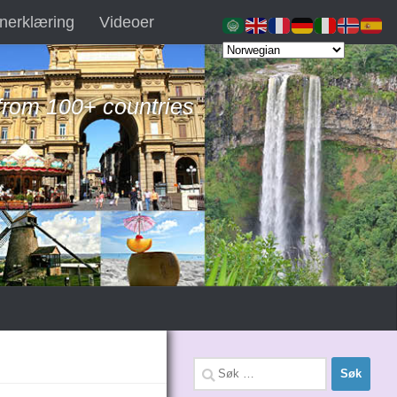
nerklæring
Videoer
 from 100+ countries
Søk
etter: