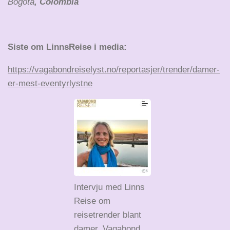
Bogota
, Colombia
Siste om LinnsReise i media:
https://vagabondreiselyst.no/reportasjer/trender/damer-
er-mest-eventyrlystne
Intervju med Linns
Reise om
reisetrender blant
damer. Vagabond