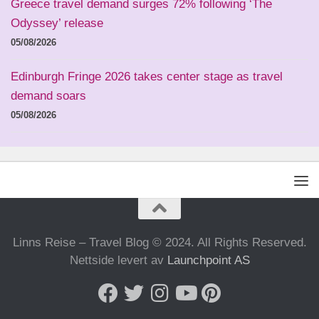
Greece travel demand surges 72% following ‘The
Odyssey’ release
05/08/2026
Edinburgh Fringe 2026 takes center stage as travel
demand soars
05/08/2026
Linns Reise – Travel Blog © 2024. All Rights Reserved.
Nettside levert av
Launchpoint AS