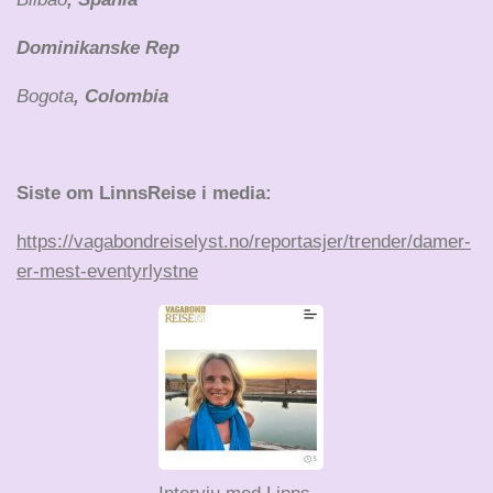
Dominikanske Rep
Bogota
, Colombia
Siste om LinnsReise i media:
https://vagabondreiselyst.no/reportasjer/trender/damer-
er-mest-eventyrlystne