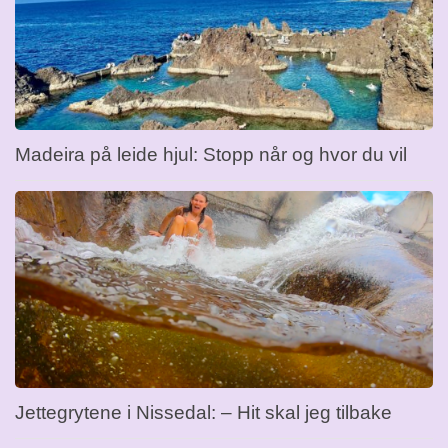
Madeira på leide hjul: Stopp når og hvor du vil
Jettegrytene i Nissedal: – Hit skal jeg tilbake