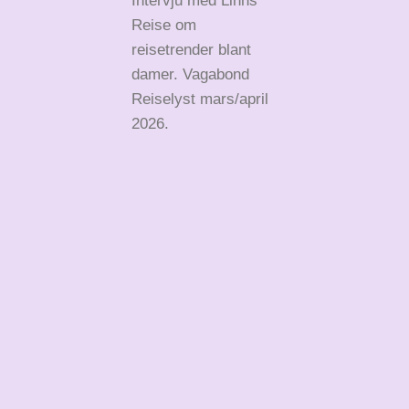
Intervju med Linns
Reise om
reisetrender blant
damer. Vagabond
Reiselyst mars/april
2026.