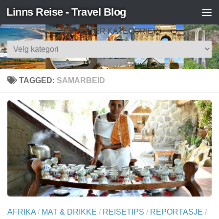
Linns Reise - Travel Blog
Skip to content
SØK ETTER KATEGORIER
Søk
etter
kategorier
TAGGED:
SAMARBEID
AFRIKA
/
MAT & DRIKKE
/
REISETIPS
/
REPORTASJE
/