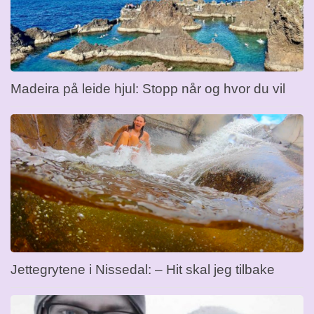
Madeira på leide hjul: Stopp når og hvor du vil
Jettegrytene i Nissedal: – Hit skal jeg tilbake