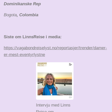
Dominikanske Rep
Bogota
, Colombia
Siste om LinnsReise i media:
https://vagabondreiselyst.no/reportasjer/trender/damer-
er-mest-eventyrlystne
Intervju med Linns
Reise om