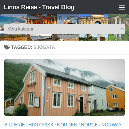
Linns Reise - Travel Blog
Skip to content
SØK ETTER KATEGORIER
Søk
etter
kategorier
TAGGED:
SJØGATA
BILFERIE
/
HISTORISK
/
NORDEN
/
NORGE
/
NORWAY