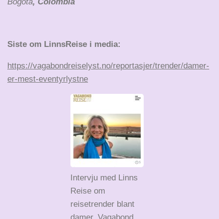
Bogota
, Colombia
Siste om LinnsReise i media:
https://vagabondreiselyst.no/reportasjer/trender/damer-
er-mest-eventyrlystne
Intervju med Linns
Reise om
reisetrender blant
damer. Vagabond