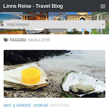
Linns Reise - Travel Blog
Skip to content
SØK ETTER KATEGORIER
Søk
etter
kategorier
TAGGED:
SKALLDYR
MAT & DRIKKE
/
NORGE
04/07/2016