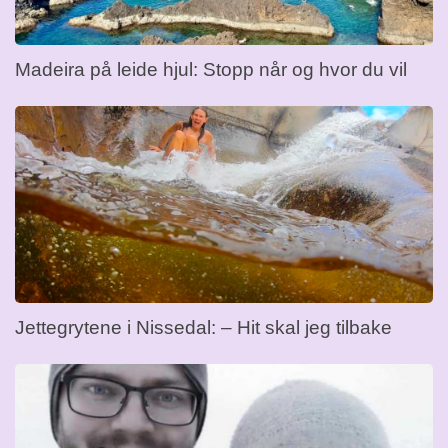
Madeira på leide hjul: Stopp når og hvor du vil
Jettegrytene i Nissedal: – Hit skal jeg tilbake