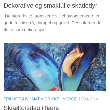
Dekorative og smakfulle skadedyr
De store hvite, uønskede stillehavsøstersene er
gode å spise rå, dampet og grillet. Dessuten er de
flotte som dekorasjon.
FRILUFTSLIV
/
MAT & DRIKKE
/
NORGE
17/04/2014
Skjæltorsdag i fjæra