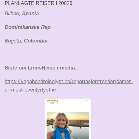
PLANLAGTE REISER I 20026
Bilbao
, Spania
Dominikanske Rep
Bogota
, Colombia
Siste om LinnsReise i media:
https://vagabondreiselyst.no/reportasjer/trender/damer-
er-mest-eventyrlystne