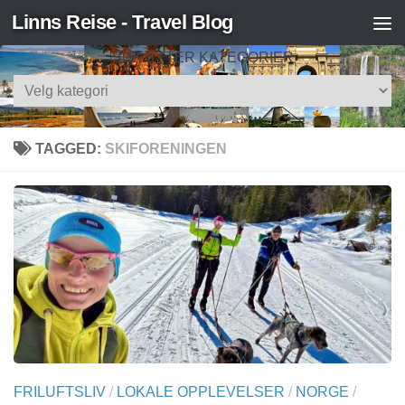
Linns Reise - Travel Blog
Skip to content
SØK ETTER KATEGORIER
Søk
etter
kategorier
TAGGED:
SKIFORENINGEN
FRILUFTSLIV
/
LOKALE OPPLEVELSER
/
NORGE
/