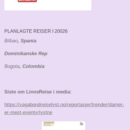
PLANLAGTE REISER I 20026
Bilbao
, Spania
Dominikanske Rep
Bogota
, Colombia
Siste om LinnsReise i media:
https://vagabondreiselyst.no/reportasjer/trender/damer-
er-mest-eventyrlystne