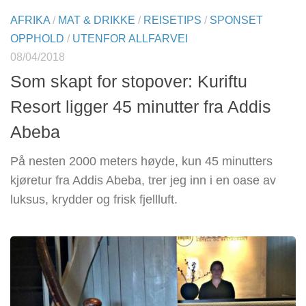
AFRIKA
/
MAT & DRIKKE
/
REISETIPS
/
SPONSET
OPPHOLD
/
UTENFOR ALLFARVEI
08/04/2018
Som skapt for stopover: Kuriftu
Resort ligger 45 minutter fra Addis
Abeba
På nesten 2000 meters høyde, kun 45 minutters
kjøretur fra Addis Abeba, trer jeg inn i en oase av
luksus, krydder og frisk fjellluft.