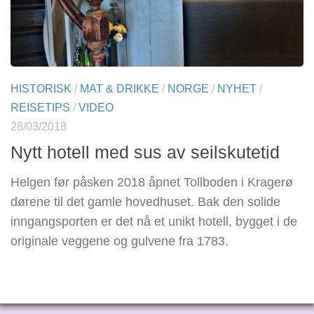
HISTORISK
/
MAT & DRIKKE
/
NORGE
/
NYHET
/
REISETIPS
/
VIDEO
28/03/2018
Nytt hotell med sus av seilskutetid
Helgen før påsken 2018 åpnet Tollboden i Kragerø
dørene til det gamle hovedhuset. Bak den solide
inngangsporten er det nå et unikt hotell, bygget i de
originale veggene og gulvene fra 1783.