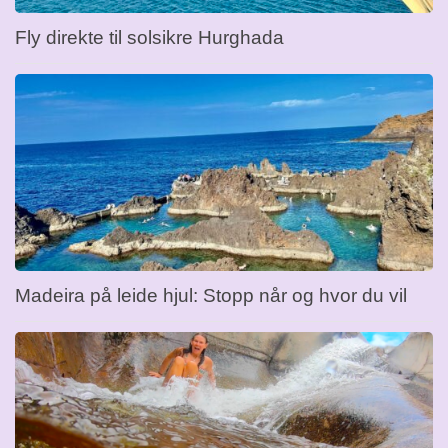
Fly direkte til solsikre Hurghada
Madeira på leide hjul: Stopp når og hvor du vil