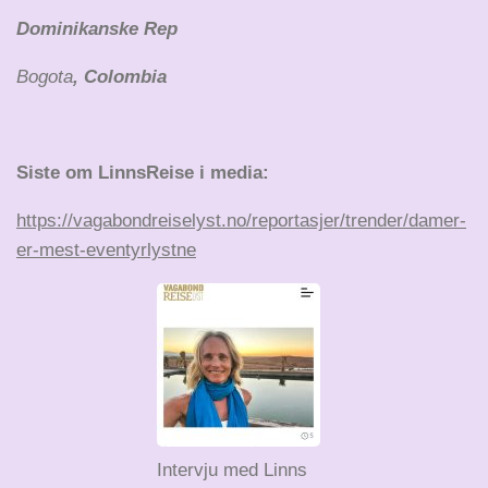
Dominikanske Rep
Bogota
, Colombia
Siste om LinnsReise i media:
https://vagabondreiselyst.no/reportasjer/trender/damer-
er-mest-eventyrlystne
Intervju med Linns