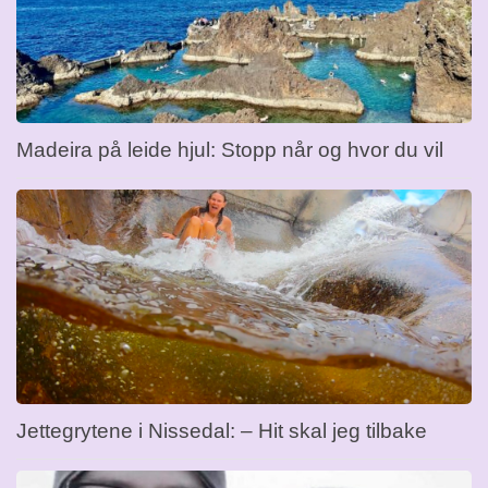
Madeira på leide hjul: Stopp når og hvor du vil
Jettegrytene i Nissedal: – Hit skal jeg tilbake