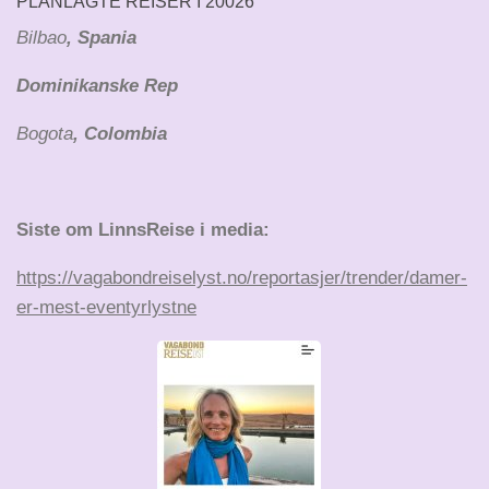
PLANLAGTE REISER I 20026
Bilbao
, Spania
Dominikanske Rep
Bogota
, Colombia
Siste om LinnsReise i media:
https://vagabondreiselyst.no/reportasjer/trender/damer-
er-mest-eventyrlystne