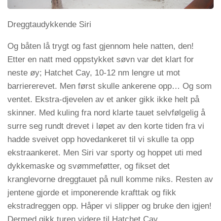
Dreggtaudykkende Siri
Og båten lå trygt og fast gjennom hele natten, den!
Etter en natt med oppstykket søvn var det klart for
neste øy; Hatchet Cay, 10-12 nm lengre ut mot
barriererevet. Men først skulle ankerene opp… Og som
ventet. Ekstra-djevelen av et anker gikk ikke helt på
skinner. Med kuling fra nord klarte tauet selvfølgelig å
surre seg rundt drevet i løpet av den korte tiden fra vi
hadde sveivet opp hovedankeret til vi skulle ta opp
ekstraankeret. Men Siri var sporty og hoppet uti med
dykkemaske og svømmeføtter, og fikset det
kranglevorne dreggtauet på null komme niks. Resten av
jentene gjorde et imponerende krafttak og fikk
ekstradreggen opp. Håper vi slipper og bruke den igjen!
Dermed gikk turen videre til Hatchet Cay.