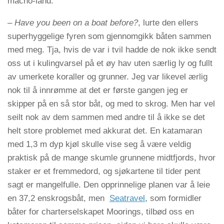
macho-land.
– Have you been on a boat before?
, lurte den ellers
superhyggelige fyren som gjennomgikk båten sammen
med meg. Tja, hvis de var i tvil hadde de nok ikke sendt
oss ut i kulingvarsel på et øy hav uten særlig ly og fullt
av umerkete koraller og grunner. Jeg var likevel ærlig
nok til å innrømme at det er første gangen jeg er
skipper
på en så stor båt, og med to skrog. Men har vel
seilt nok av dem sammen med andre til å ikke se det
helt store problemet med akkurat det. En katamaran
med 1,3 m dyp kjøl skulle vise seg å være veldig
praktisk på de mange skumle grunnene midtfjords, hvor
staker er et fremmedord, og sjøkartene til tider pent
sagt er mangelfulle. Den opprinnelige planen var å leie
en 37,2 enskrogsbåt, men
Seatravel
, som formidler
båter for charterselskapet Moorings, tilbød oss en