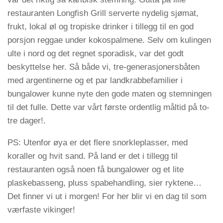
restauranten Longfish Grill serverte nydelig sjømat,
frukt, lokal øl og tropiske drinker i tillegg til en god
porsjon reggae under kokospalmene. Selv om kulingen
ulte i nord og det regnet sporadisk, var det godt
beskyttelse her. Så både vi, tre-generasjonersbåten
med argentinerne og et par landkrabbefamilier i
bungalower kunne nyte den gode maten og stemningen
til det fulle. Dette var vårt første ordentlig måltid på to-
tre dager!.
PS: Utenfor øya er det flere snorkleplasser, med
koraller og hvit sand. På land er det i tillegg til
restauranten også noen få bungalower og et lite
plaskebasseng, pluss spabehandling, sier ryktene…
Det finner vi ut i morgen! For her blir vi en dag til som
værfaste vikinger!