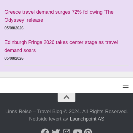
Greece travel demand surges 72% following ‘The
Odyssey’ release
05/08/2026
Edinburgh Fringe 2026 takes center stage as travel
demand soars
05/08/2026
Linns Reise – Travel Blog © 2024. All Rights Reserved.
Nettside levert av
Launchpoint AS