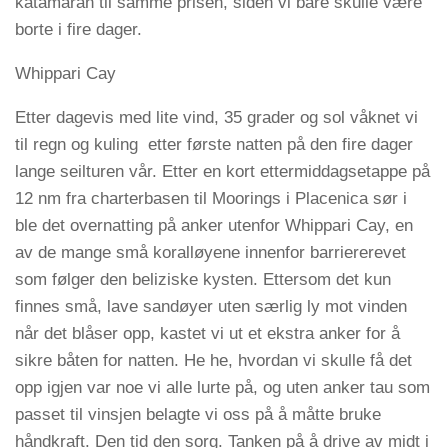
katamaran til samme prisen, siden vi bare skulle være
borte i fire dager.
Whippari Cay
Etter dagevis med lite vind, 35 grader og sol våknet vi
til regn og kuling etter første natten på den fire dager
lange seilturen vår. Etter en kort ettermiddagsetappe på
12 nm fra charterbasen til Moorings i Placenica sør i
ble det overnatting på anker utenfor Whippari Cay, en
av de mange små koralløyene innenfor barriererevet
som følger den beliziske kysten. Ettersom det kun
finnes små, lave sandøyer uten særlig ly mot vinden
når det blåser opp, kastet vi ut et ekstra anker for å
sikre båten for natten. He he, hvordan vi skulle få det
opp igjen var noe vi alle lurte på, og uten anker tau som
passet til vinsjen belagte vi oss på å måtte bruke
håndkraft. Den tid den sorg. Tanken på å drive av midt i