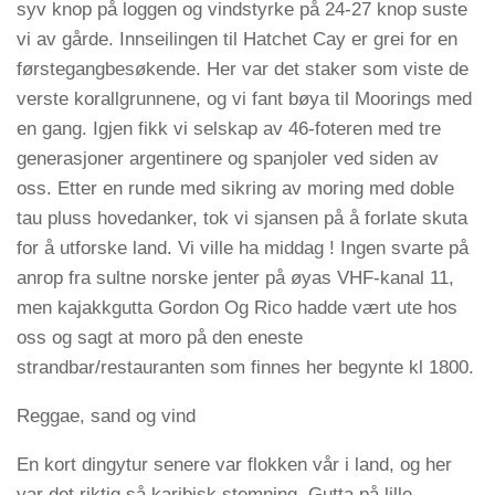
syv knop på loggen og vindstyrke på 24-27 knop suste
vi av gårde. Innseilingen til Hatchet Cay er grei for en
førstegangbesøkende. Her var det staker som viste de
verste korallgrunnene, og vi fant bøya til Moorings med
en gang. Igjen fikk vi selskap av 46-foteren med tre
generasjoner argentinere og spanjoler ved siden av
oss. Etter en runde med sikring av moring med doble
tau pluss hovedanker, tok vi sjansen på å forlate skuta
for å utforske land. Vi ville ha middag ! Ingen svarte på
anrop fra sultne norske jenter på øyas VHF-kanal 11,
men kajakkgutta Gordon Og Rico hadde vært ute hos
oss og sagt at moro på den eneste
strandbar/restauranten som finnes her begynte kl 1800.
Reggae, sand og vind
En kort dingytur senere var flokken vår i land, og her
var det riktig så karibisk stemning. Gutta på lille