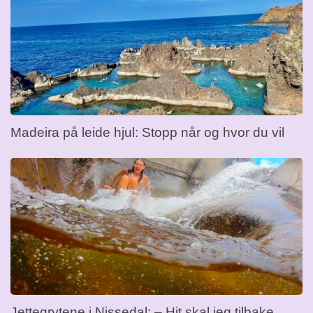
Madeira på leide hjul: Stopp når og hvor du vil
Jettegrytene i Nissedal: – Hit skal jeg tilbake