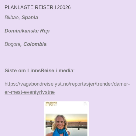
PLANLAGTE REISER I 20026
Bilbao
, Spania
Dominikanske Rep
Bogota
, Colombia
Siste om LinnsReise i media:
https://vagabondreiselyst.no/reportasjer/trender/damer-
er-mest-eventyrlystne