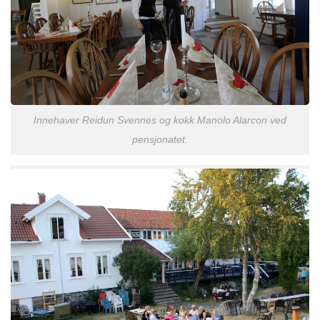
Innehaver Reidun Svennes og kokk Manolo Alarcon ved
pensjonatet.