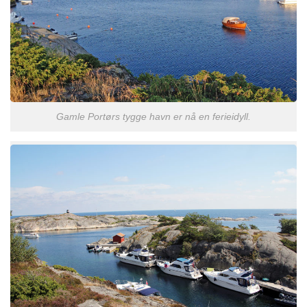
Gamle Portørs tygge havn er nå en ferieidyll.