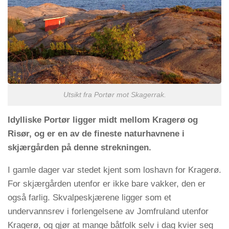
Utsikt fra Portør mot Skagerrak.
Idylliske Portør ligger midt mellom Kragerø og
Risør, og er en av de fineste naturhavnene i
skjærgården på denne strekningen.
I gamle dager var stedet kjent som loshavn for Kragerø.
For skjærgården utenfor er ikke bare vakker, den er
også farlig. Skvalpeskjærene ligger som et
undervannsrev i forlengelsene av Jomfruland utenfor
Kragerø, og gjør at mange båtfolk selv i dag kvier seg