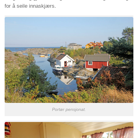
for å seile innaskjærs.
Portør pensjonat.