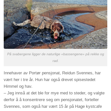
På svabergene ligger de naturlige «bassengene» på rekke og
rad.
Innehaver av Portør pensjonat, Reidun Svennes, har
vært her i tre år. Hun har også drevet spisestedet
Himmel og hav.
– Jeg innså at det ble for mye med to steder, og valgte
derfor å å konsentrere seg om pensjonatet, forteller
Svennes, som også har vært 15 år på Hage kystcafe