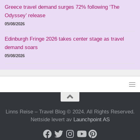
Greece travel demand surges 72% following ‘The
Odyssey’ release
05/08/2026
Edinburgh Fringe 2026 takes center stage as travel
demand soars
05/08/2026
Linns Reise – Travel Blog © 2024. All Rights Reserved.
Nettside levert av
Launchpoint AS