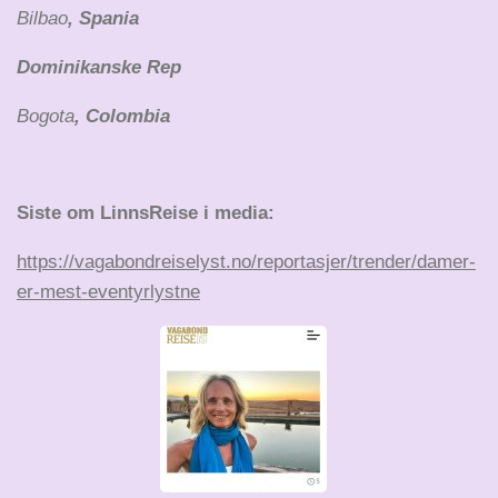
Bilbao
, Spania
Dominikanske Rep
Bogota
, Colombia
Siste om LinnsReise i media:
https://vagabondreiselyst.no/reportasjer/trender/damer-
er-mest-eventyrlystne