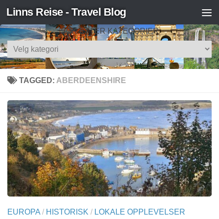
Linns Reise - Travel Blog
Skip to content
SØK ETTER KATEGORIER
Søk
etter
kategorier
TAGGED:
ABERDEENSHIRE
EUROPA
/
HISTORISK
/
LOKALE OPPLEVELSER