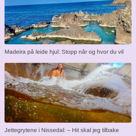
Madeira på leide hjul: Stopp når og hvor du vil
Jettegrytene i Nissedal: – Hit skal jeg tilbake