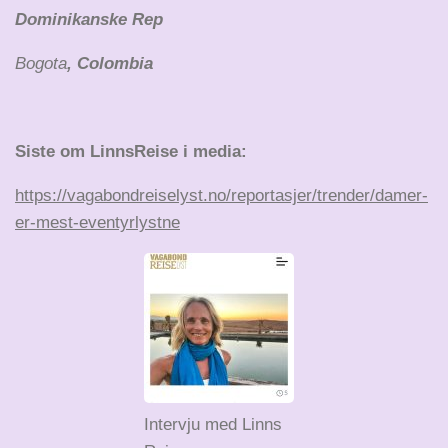
Dominikanske Rep
Bogota
, Colombia
Siste om LinnsReise i media:
https://vagabondreiselyst.no/reportasjer/trender/damer-
er-mest-eventyrlystne
Intervju med Linns