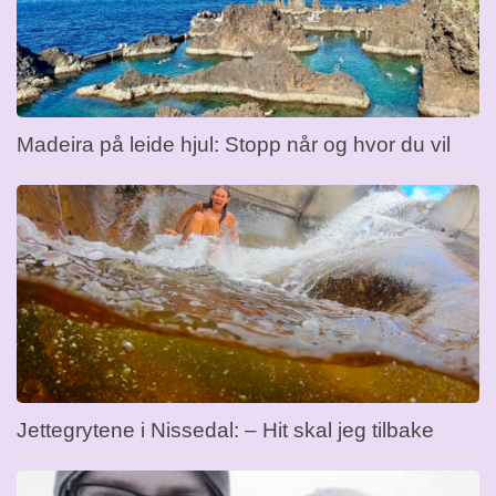
Madeira på leide hjul: Stopp når og hvor du vil
Jettegrytene i Nissedal: – Hit skal jeg tilbake