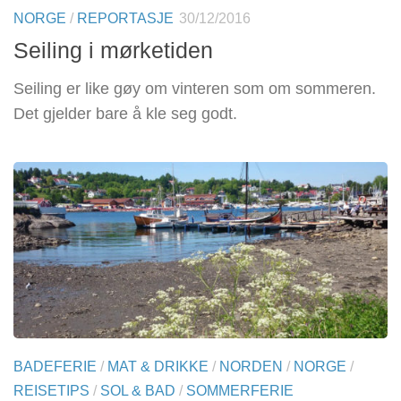
NORGE
/
REPORTASJE
30/12/2016
Seiling i mørketiden
Seiling er like gøy om vinteren som om sommeren.
Det gjelder bare å kle seg godt.
BADEFERIE
/
MAT & DRIKKE
/
NORDEN
/
NORGE
/
REISETIPS
/
SOL & BAD
/
SOMMERFERIE