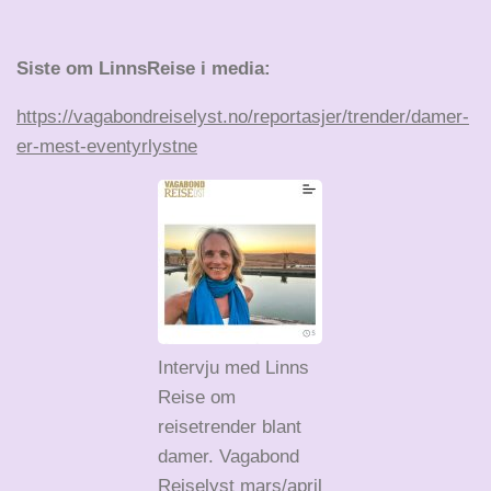
Siste om LinnsReise i media:
https://vagabondreiselyst.no/reportasjer/trender/damer-
er-mest-eventyrlystne
Intervju med Linns
Reise om
reisetrender blant
damer. Vagabond
Reiselyst mars/april