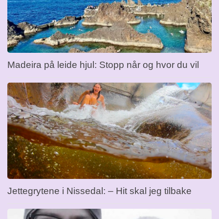
Madeira på leide hjul: Stopp når og hvor du vil
Jettegrytene i Nissedal: – Hit skal jeg tilbake