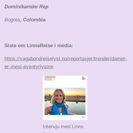
Dominikanske Rep
Bogota
, Colombia
Siste om LinnsReise i media:
https://vagabondreiselyst.no/reportasjer/trender/damer-
er-mest-eventyrlystne
Intervju med Linns