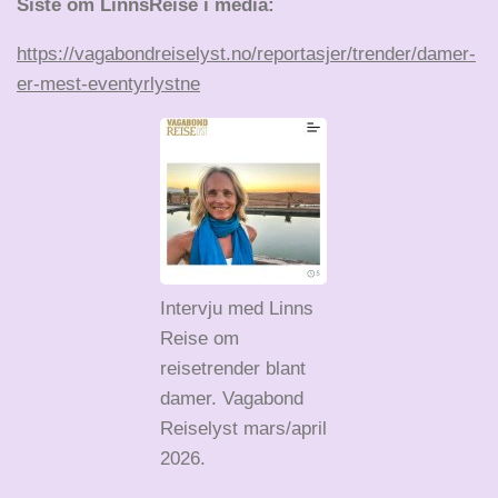
Siste om LinnsReise i media:
https://vagabondreiselyst.no/reportasjer/trender/damer-
er-mest-eventyrlystne
Intervju med Linns
Reise om
reisetrender blant
damer. Vagabond
Reiselyst mars/april
2026.