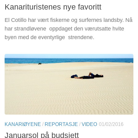
Kanarituristenes nye favoritt
El Cotillo har vært fiskerne og surfernes landsby. Nå
har strandløvene oppdaget den værutsatte hvite
byen med de eventyrlige strendene.
KANARIØYENE
/
REPORTASJE
/
VIDEO
01/02/2016
Januarsol på budsjett