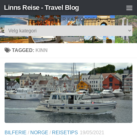
Linns Reise - Travel Blog
Skip to content
SØK ETTER KATEGORIER
Søk
etter
kategorier
TAGGED:
KINN
BILFERIE
/
NORGE
/
REISETIPS
19/05/2021