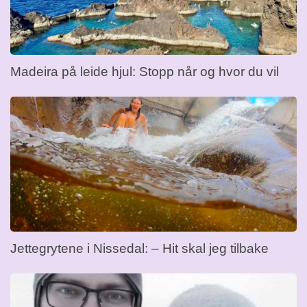
Madeira på leide hjul: Stopp når og hvor du vil
Jettegrytene i Nissedal: – Hit skal jeg tilbake