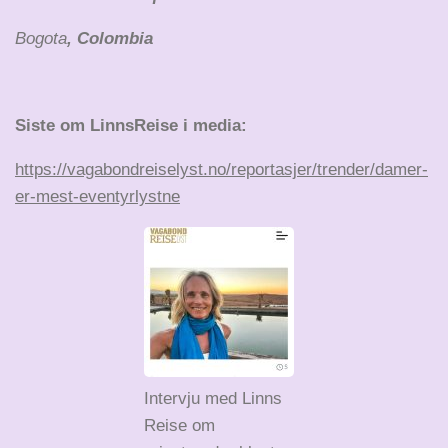
Bogota
, Colombia
Siste om LinnsReise i media:
https://vagabondreiselyst.no/reportasjer/trender/damer-
er-mest-eventyrlystne
Intervju med Linns
Reise om