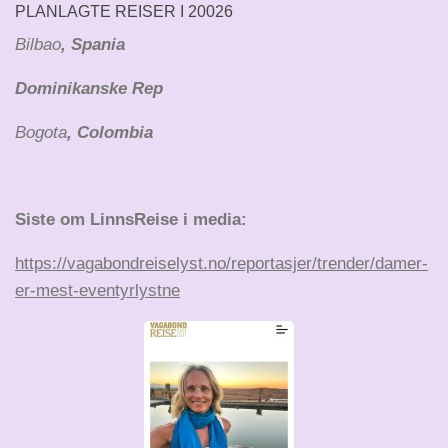
PLANLAGTE REISER I 20026
Bilbao
, Spania
Dominikanske Rep
Bogota
, Colombia
Siste om LinnsReise i media:
https://vagabondreiselyst.no/reportasjer/trender/damer-
er-mest-eventyrlystne