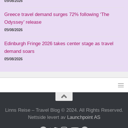
05/08/2026
Greece travel demand surges 72% following ‘The
Odyssey’ release
05/08/2026
Edinburgh Fringe 2026 takes center stage as travel
demand soars
05/08/2026
Linns Reise – Travel Blog © 2024. All Rights Reserved.
Nettside levert av
Launchpoint AS