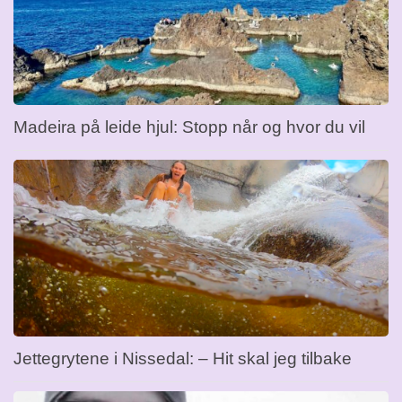
Madeira på leide hjul: Stopp når og hvor du vil
Jettegrytene i Nissedal: – Hit skal jeg tilbake