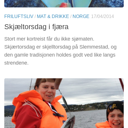
FRILUFTSLIV
/
MAT & DRIKKE
/
NORGE
17/04/2014
Skjæltorsdag i fjæra
Stort mer kortreist får du ikke sjømaten.
Skjærtorsdag er skjelltorsdag på Slemmestad, og
den gamle tradisjonen holdes godt ved like langs
strendene.