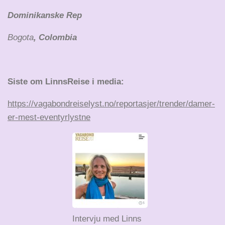
Dominikanske Rep
Bogota
, Colombia
Siste om LinnsReise i media:
https://vagabondreiselyst.no/reportasjer/trender/damer-
er-mest-eventyrlystne
Intervju med Linns