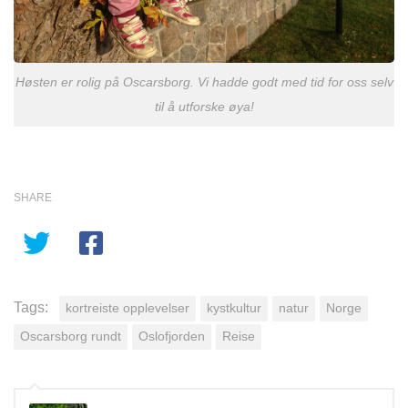
Høsten er rolig på Oscarsborg. Vi hadde godt med tid for oss selv
til å utforske øya!
SHARE
Tags:
kortreiste opplevelser
kystkultur
natur
Norge
Oscarsborg rundt
Oslofjorden
Reise