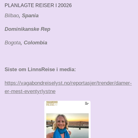
PLANLAGTE REISER I 20026
Bilbao
, Spania
Dominikanske Rep
Bogota
, Colombia
Siste om LinnsReise i media:
https://vagabondreiselyst.no/reportasjer/trender/damer-
er-mest-eventyrlystne