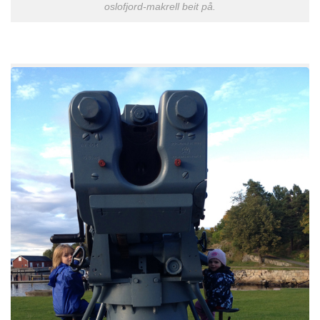
oslofjord-makrell beit på.