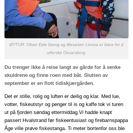
ØYTUR: Oliver Eide Ilseng og lillesøster Linnea er klare for å
utforske Oscarsborg.
Du trenger ikke å reise langt av gårde for å senke
skuldrene og finne roen med båt. Slutten av
september er en flott tidiskjærgården.
Det er stille, rolig og luften er deilig og klar. Med lue,
votter, fiskeutstyr og penger til is og kaffe tok vi turen
ut på fjorden søndag ettermiddag.Vi hadde knapt
passert Hvalstrand før fiskeentusiast og firebarnspappa
Åge ville prøve fiskestanga. Ti meter bortenfor oss ble