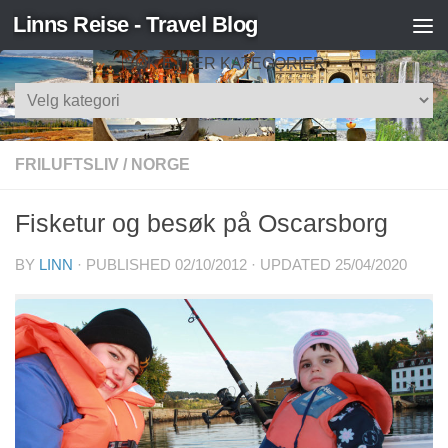
Linns Reise - Travel Blog
Skip to content
SØK ETTER KATEGORIER
Søk
etter
kategorier
FRILUFTSLIV
/
NORGE
Fisketur og besøk på Oscarsborg
BY
LINN
· PUBLISHED
02/10/2012
· UPDATED
25/04/2020