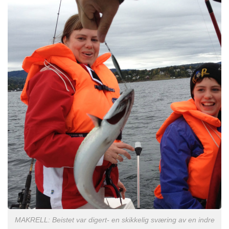
MAKRELL: Beistet var digert- en skikkelig sværing av en indre