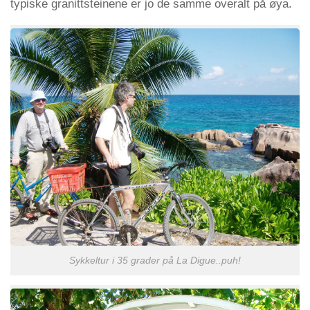
typiske granittsteinene er jo de samme overalt på øya.
Sykkeltur i 35 grader på La Digue..puh!