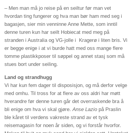
– Men man må jo reise på en seiltur før man vet
hvordan ting fungerer og hva man bør ham med seg i
bagasjen, sier min venninne Anne Mette, som inntil
denne turen kun har seilt Hobiecat med meg på
stranden i Australia og VG-jolle i Kragerø i liten bris. Vi
er begge enige i at vi burde hatt med oss mange flere
tomme plastikkposer til søppel og annet stasj som må
stues bort under seiling.
Land og strandhugg
Vi har kun fem dager til disposisjon, og må derfor velge
med omhu. Til tross for at flere av oss aldri har møtt
hverandre før denne turen går det overraskende bra å
bli enige om hva vi skal gjøre.
Anse Lazio
på Praslin
ble kåret til verdens vakreste strand av et tysk
reisemagasin for noen år siden, og vi forstår hvorfor.