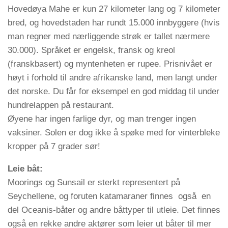
Hovedøya Mahe er kun 27 kilometer lang og 7 kilometer
bred, og hovedstaden har rundt 15.000 innbyggere (hvis
man regner med nærliggende strøk er tallet nærmere
30.000). Språket er engelsk, fransk og kreol
(franskbasert) og myntenheten er rupee. Prisnivået er
høyt i forhold til andre afrikanske land, men langt under
det norske. Du får for eksempel en god middag til under
hundrelappen på restaurant.
Øyene har ingen farlige dyr, og man trenger ingen
vaksiner. Solen er dog ikke å spøke med for vinterbleke
kropper på 7 grader sør!
Leie båt:
Moorings og Sunsail er sterkt representert på
Seychellene, og foruten katamaraner finnes også en
del Oceanis-båter og andre båttyper til utleie. Det finnes
også en rekke andre aktører som leier ut båter til mer