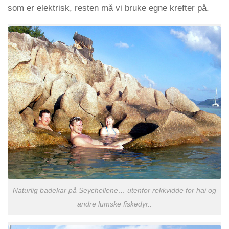
som er elektrisk, resten må vi bruke egne krefter på.
Naturlig badekar på Seychellene… utenfor rekkvidde for hai og
andre lumske fiskedyr..