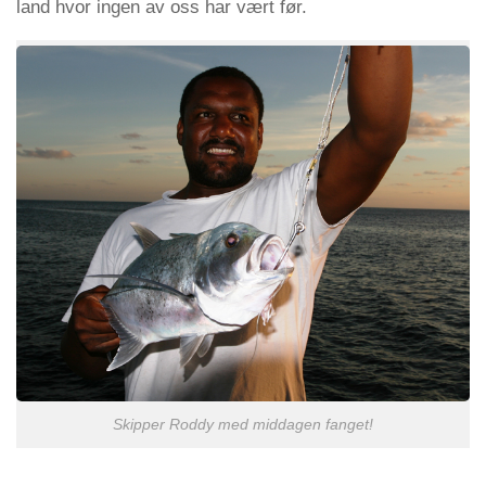
land hvor ingen av oss har vært før.
Skipper Roddy med middagen fanget!