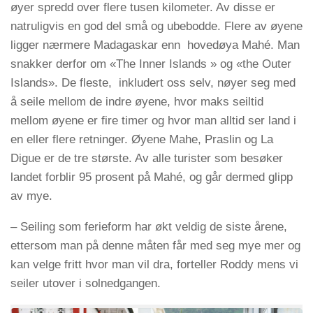
øyer spredd over flere tusen kilometer. Av disse er
natruligvis en god del små og ubebodde. Flere av øyene
ligger nærmere Madagaskar enn hovedøya Mahé. Man
snakker derfor om «The Inner Islands » og «the Outer
Islands». De fleste, inkludert oss selv, nøyer seg med
å seile mellom de indre øyene, hvor maks seiltid
mellom øyene er fire timer og hvor man alltid ser land i
en eller flere retninger. Øyene Mahe, Praslin og La
Digue er de tre største. Av alle turister som besøker
landet forblir 95 prosent på Mahé, og går dermed glipp
av mye.
– Seiling som ferieform har økt veldig de siste årene,
ettersom man på denne måten får med seg mye mer og
kan velge fritt hvor man vil dra, forteller Roddy mens vi
seiler utover i solnedgangen.