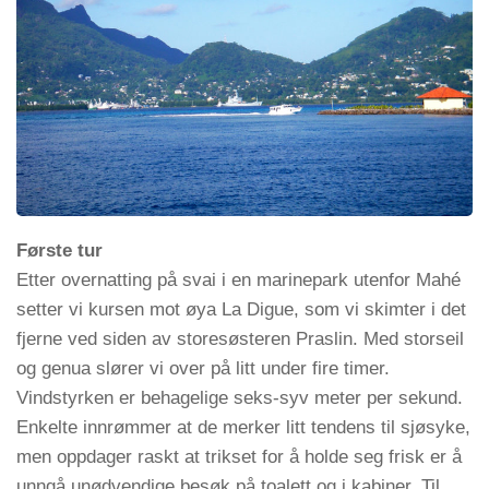
Første tur
Etter overnatting på svai i en marinepark utenfor Mahé
setter vi kursen mot øya La Digue, som vi skimter i det
fjerne ved siden av storesøsteren Praslin. Med storseil
og genua slører vi over på litt under fire timer.
Vindstyrken er behagelige seks-syv meter per sekund.
Enkelte innrømmer at de merker litt tendens til sjøsyke,
men oppdager raskt at trikset for å holde seg frisk er å
unngå unødvendige besøk på toalett og i kabiner. Til