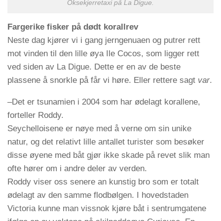
Oksekjerretaxi på La Digue.
Fargerike fisker på dødt korallrev
Neste dag kjører vi i gang jerngenuaen og putrer rett
mot vinden til den lille øya Ile Cocos, som ligger rett
ved siden av La Digue. Dette er en av de beste
plassene å snorkle på får vi høre. Eller rettere sagt
var
.
–Det er tsunamien i 2004 som har ødelagt korallene,
forteller Roddy.
Seychelloisene er nøye med å verne om sin unike
natur, og det relativt lille antallet turister som besøker
disse øyene med båt gjør ikke skade på revet slik man
ofte hører om i andre deler av verden.
Roddy viser oss senere an kunstig bro som er totalt
ødelagt av den samme flodbølgen. I hovedstaden
Victoria kunne man vissnok kjøre båt i sentrumgatene