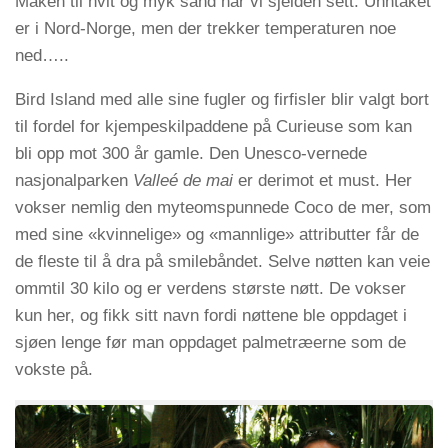
Maken til hvit og myk sand har vi sjelden sett. Unntaket
er i Nord-Norge, men der trekker temperaturen noe
ned…..
Bird Island med alle sine fugler og firfisler blir valgt bort
til fordel for kjempeskilpaddene på Curieuse som kan
bli opp mot 300 år gamle. Den Unesco-vernede
nasjonalparken
Valleé de mai
er derimot et must. Her
vokser nemlig den myteomspunnede Coco de mer, som
med sine «kvinnelige» og «mannlige» attributter får de
de fleste til å dra på smilebåndet. Selve nøtten kan veie
ommtil 30 kilo og er verdens største nøtt. De vokser
kun her, og fikk sitt navn fordi nøttene ble oppdaget i
sjøen lenge før man oppdaget palmetræerne som de
vokste på.