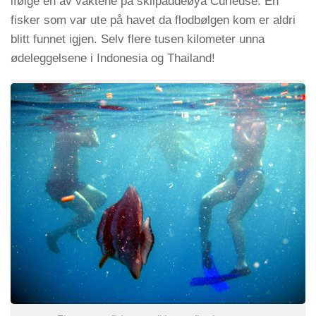
ifølge en av vaktene på skilpaddeøya Curieuse. En
fisker som var ute på havet da flodbølgen kom er aldri
blitt funnet igjen. Selv flere tusen kilometer unna
ødeleggelsene i Indonesia og Thailand!