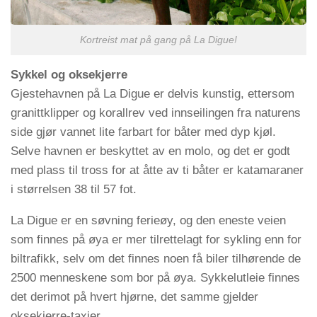
Kortreist mat på gang på La Digue!
Sykkel og oksekjerre
Gjestehavnen på La Digue er delvis kunstig, ettersom
granittklipper og korallrev ved innseilingen fra naturens
side gjør vannet lite farbart for båter med dyp kjøl.
Selve havnen er beskyttet av en molo, og det er godt
med plass til tross for at åtte av ti båter er katamaraner
i størrelsen 38 til 57 fot.
La Digue er en søvning ferieøy, og den eneste veien
som finnes på øya er mer tilrettelagt for sykling enn for
biltrafikk, selv om det finnes noen få biler tilhørende de
2500 menneskene som bor på øya. Sykkelutleie finnes
det derimot på hvert hjørne, det samme gjelder
oksekjerre-taxier.