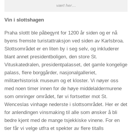
vært her…
Vin i slottshagen
Praha slottt ble påbegynt for 1200 år siden og er nå
byens fremste turistattraksjon ved siden av Karlsbroa.
Slottsområdet er en liten by i seg selv, og inkluderer
blant annet presidentboligen, den store St.
Vituskatedralen, presidentpalasset, det gamle kongelige
palass, flere borggårder, nasjonalgalleriet,
militærhistorisk museum og et kloster. Vi nøyer oss
med noen timer innen for de høye middelaldermurene
som omringer området, før vi fortsetter mot St.
Wenceslas vinhage nederste i slottsområdet. Her er det
for anlendingen vinsmaking til alle som ønsker å bli
bedre kjent med de mange tsjekkiske vinene. For en
tier får vi velge utfra et spekter av flere titalls