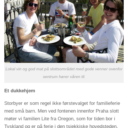
Lokal vin og god mat på slottsområdet med gode venner ovenfor
sentrum hører våren til.
Et dukkehjem
Storbyer er som regel ikke førstevalget for familieferie
med små barn. Men ved fontenen innenfor Praha slott
møter vi familien Lite fra Oregon, som for tiden bor i
Tyskland og er på ferie i den tsjekkiske hovedsteden.