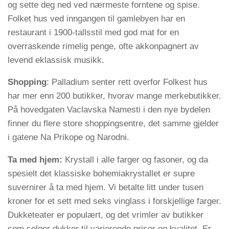
og sette deg ned ved nærmeste forntene og spise.
Folket hus ved inngangen til gamlebyen har en
restaurant i 1900-tallsstil med god mat for en
overraskende rimelig penge, ofte akkonpagnert av
levend eklassisk musikk.
Shopping
: Palladium senter rett overfor Folkest hus
har mer enn 200 butikker, hvorav mange merkebutikker.
På hovedgaten Vaclavska Namesti i den nye bydelen
finner du flere store shoppingsentre, det samme gjelder
i gatene Na Prikope og Narodni.
Ta med hjem:
Krystall i alle farger og fasoner, og da
spesielt det klassiske bohemiakrystallet er supre
suvernirer å ta med hjem. Vi betalte litt under tusen
kroner for et sett med seks vinglass i forskjellige farger.
Dukketeater er populært, og det vrimler av butikker
som selger dukker til varierende priser og kvalitet. Er