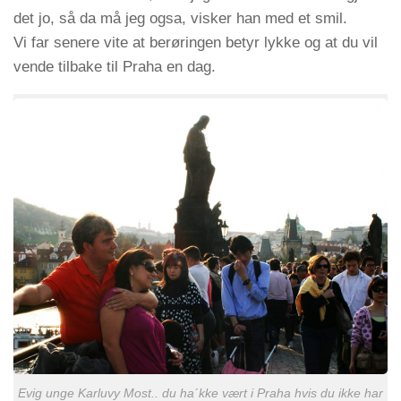
det jo, så da må jeg ogsa, visker han med et smil.
Vi far senere vite at berøringen betyr lykke og at du vil
vende tilbake til Praha en dag.
Evig unge Karluvy Most.. du ha´kke vært i Praha hvis du ikke har