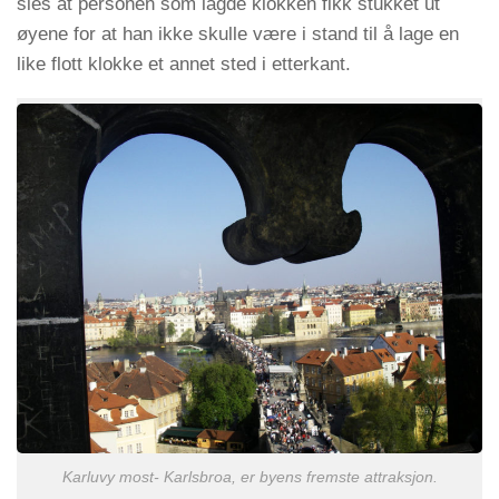
sies at personen som lagde klokken fikk stukket ut
øyene for at han ikke skulle være i stand til å lage en
like flott klokke et annet sted i etterkant.
Karluvy most- Karlsbroa, er byens fremste attraksjon.