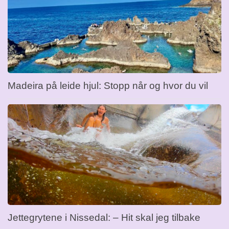
Madeira på leide hjul: Stopp når og hvor du vil
Jettegrytene i Nissedal: – Hit skal jeg tilbake