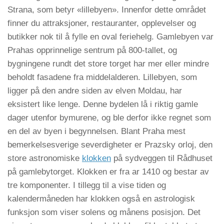
Strana, som betyr «lillebyen». Innenfor dette området
finner du attraksjoner, restauranter, opplevelser og
butikker nok til å fylle en oval feriehelg. Gamlebyen var
Prahas opprinnelige sentrum på 800-tallet, og
bygningene rundt det store torget har mer eller mindre
beholdt fasadene fra middelalderen. Lillebyen, som
ligger på den andre siden av elven Moldau, har
eksistert like lenge. Denne bydelen lå i riktig gamle
dager utenfor bymurene, og ble derfor ikke regnet som
en del av byen i begynnelsen. Blant Praha mest
bemerkelsesverige severdigheter er Prazsky orloj, den
store astronomiske
klokken
på sydveggen til Rådhuset
på gamlebytorget. Klokken er fra ar 1410 og bestar av
tre komponenter. I tillegg til a vise tiden og
kalendermåneden har klokken også en astrologisk
funksjon som viser solens og månens posisjon. Det