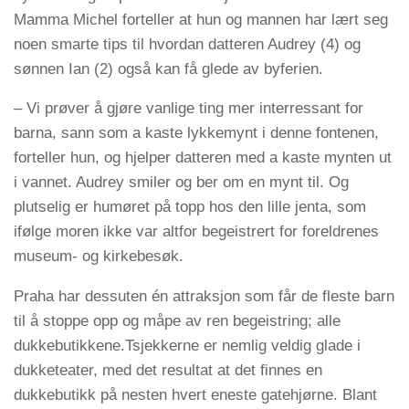
Mamma Michel forteller at hun og mannen har lært seg
noen smarte tips til hvordan datteren Audrey (4) og
sønnen Ian (2) også kan få glede av byferien.
– Vi prøver å gjøre vanlige ting mer interressant for
barna, sann som a kaste lykkemynt i denne fontenen,
forteller hun, og hjelper datteren med a kaste mynten ut
i vannet. Audrey smiler og ber om en mynt til. Og
plutselig er humøret på topp hos den lille jenta, som
ifølge moren ikke var altfor begeistrert for foreldrenes
museum- og kirkebesøk.
Praha har dessuten én attraksjon som får de fleste barn
til å stoppe opp og måpe av ren begeistring; alle
dukkebutikkene.Tsjekkerne er nemlig veldig glade i
dukketeater, med det resultat at det finnes en
dukkebutikk på nesten hvert eneste gatehjørne. Blant