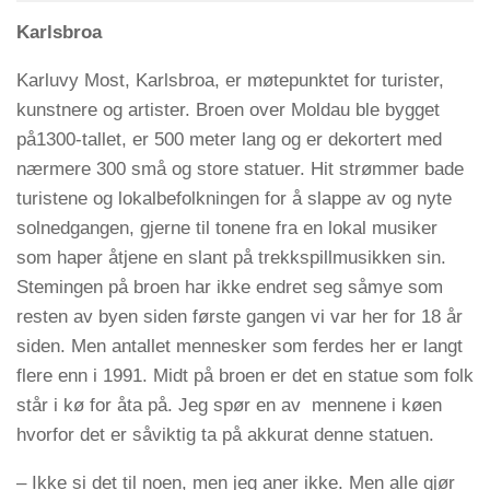
Karlsbroa
Karluvy Most, Karlsbroa, er møtepunktet for turister,
kunstnere og artister. Broen over Moldau ble bygget
på1300-tallet, er 500 meter lang og er dekortert med
nærmere 300 små og store statuer. Hit strømmer bade
turistene og lokalbefolkningen for å slappe av og nyte
solnedgangen, gjerne til tonene fra en lokal musiker
som haper åtjene en slant på trekkspillmusikken sin.
Stemingen på broen har ikke endret seg såmye som
resten av byen siden første gangen vi var her for 18 år
siden. Men antallet mennesker som ferdes her er langt
flere enn i 1991. Midt på broen er det en statue som folk
står i kø for åta på. Jeg spør en av mennene i køen
hvorfor det er såviktig ta på akkurat denne statuen.
– Ikke si det til noen, men jeg aner ikke. Men alle gjør