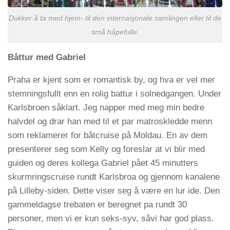
Dukker å ta med hjem- til den internasjonale samlingen eller til de
små håpefulle.
Båttur med Gabriel
Praha er kjent som er romantisk by, og hva er vel mer
stemningsfullt enn en rolig battur i solnedgangen. Under
Karlsbroen såklart. Jeg napper med meg min bedre
halvdel og drar han med til et par matroskledde menn
som reklamerer for båtcruise på Moldau. En av dem
presenterer seg som Kelly og foreslar at vi blir med
guiden og deres kollega Gabriel pået 45 minutters
skurmringscruise rundt Karlsbroa og gjennom kanalene
på Lilleby-siden. Dette viser seg å være en lur ide. Den
gammeldagse trebaten er beregnet pa rundt 30
personer, men vi er kun seks-syv, såvi har god plass.