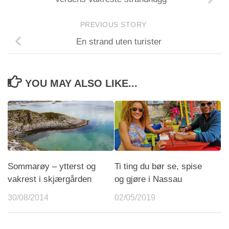
PREVIOUS STORY
En strand uten turister
YOU MAY ALSO LIKE...
Sommarøy – ytterst og
Ti ting du bør se, spise
vakrest i skjærgården
og gjøre i Nassau
30/08/2014
02/05/2019