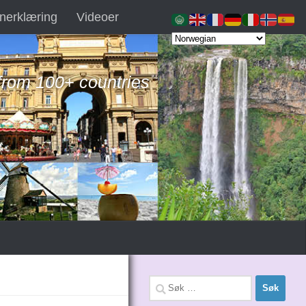
nerklæring
Videoer
 from 100+ countries
Søk
etter: