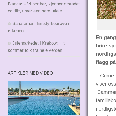
Blanca: – Vi bor her, kjenner området
og tilbyr mer enn bare utleie
Saharaman: En styrkeprøve i
ørkenen
En gang
Julemarkedet i Krakow: Hit
høre spo
kommer folk fra hele verden
nordligs
flagg på
ARTIKLER MED VIDEO
– Come in
viser oss
Sammen 
familieb
nordligst