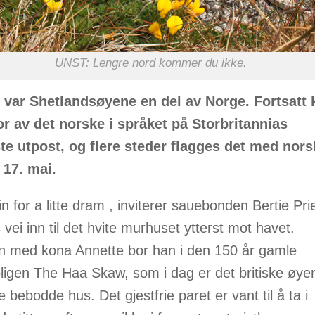
UNST: Lengre nord kommer du ikke.
 var Shetlandsøyene en del av Norge. Fortsatt 
r av det norske i språket på Storbritannias
te utpost, og flere steder flagges det med nors
 17. mai.
 for a litte dram , inviterer sauebonden Bertie Pri
 vei inn til det hvite murhuset ytterst mot havet.
med kona Annette bor han i den 150 år gamle
oligen The Haa Skaw, som i dag er det britiske øye
e bebodde hus. Det gjestfrie paret er vant til å ta 