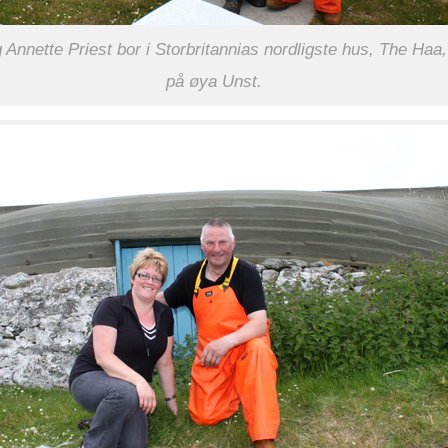
g Annette Priest bor i Storbritannias nordligste hus, The Ha
på øya Unst.