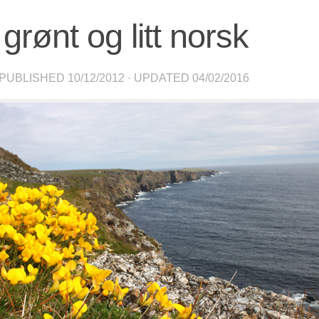
, grønt og litt norsk
 PUBLISHED
10/12/2012
· UPDATED
04/02/2016