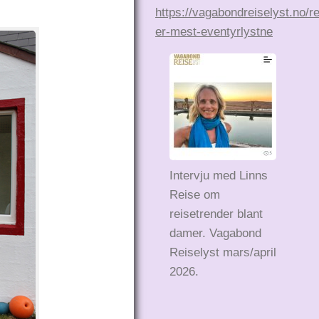
https://vagabondreiselyst.no/r
er-mest-eventyrlystne
Intervju med Linns
Reise om
reisetrender blant
damer. Vagabond
Reiselyst mars/april
2026.