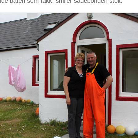
lde båten som takk, smiler sauebonden stolt.