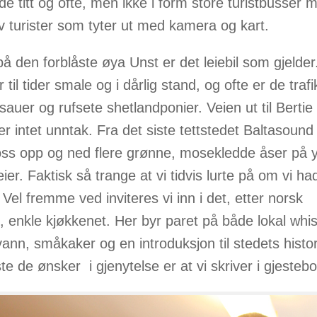
e titt og ofte, men ikke i form store turistbusser 
v turister som tyter ut med kamera og kart.
på den forblåste øya Unst er det leiebil som gjelder
 til tider smale og i dårlig stand, og ofte er de trafi
sauer og rufsete shetlandponier. Veien ut til Bertie
r intet unntak. Fra det siste tettstedet Baltasound 
 oss opp og ned flere grønne, mosekledde åser på y
ier. Faktisk så trange at vi tidvis lurte på om vi h
l. Vel fremme ved inviteres vi inn i det, etter norsk
, enkle kjøkkenet. Her byr paret på både lokal whis
ann, småkaker og en introduksjon til stedets histor
e de ønsker i gjenytelse er at vi skriver i gjesteb