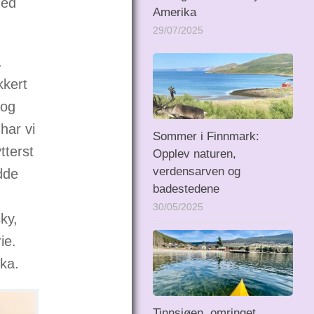
med
Amerika
29/07/2025
.
kkert
 og
har vi
Sommer i Finnmark:
tterst
Opplev naturen,
verdensarven og
adde
badestedene
30/05/2025
ky,
ie.
oka.
Tinnsjøen, omringet