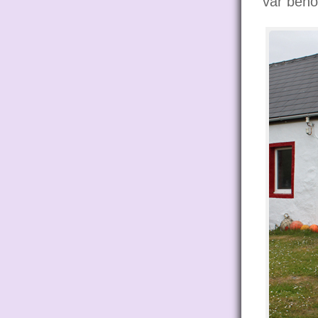
vår beho