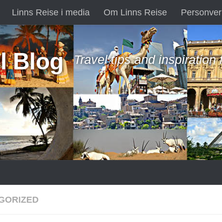
Linns Reise i media
Om Linns Reise
Personver
l Blog
Travel tips and inspiration
GORIZED