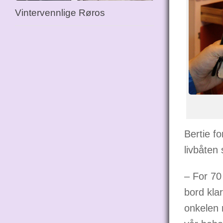
Vintervennlige Røros
Bertie fo
livbåten
– For 70
bord kla
onkelen 