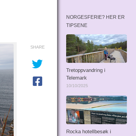
NORGESFERIE? HER ER
TIPSENE
SHARE
Tretoppvandring i
Telemark
10/10/2025
Rocka hotellbesøk i