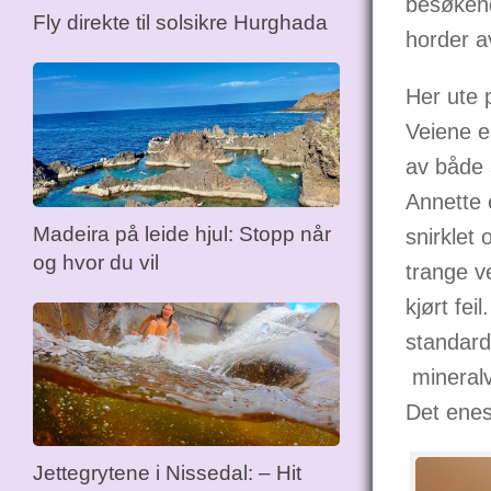
besøkend
Fly direkte til solsikre Hurghada
horder a
Her ute 
Veiene er
av både 
Annette e
Madeira på leide hjul: Stopp når
snirklet
og hvor du vil
trange ve
kjørt fei
standard
mineralv
Det enest
Jettegrytene i Nissedal: – Hit