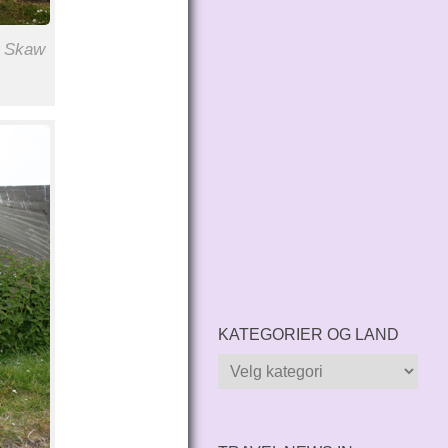
a, Skaw
KATEGORIER OG LAND
Kategorier
og
land