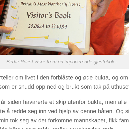
Bertie Priest viser frem en imponerende gjestebok..
rteller om livet i den forblåste og øde bukta, og om
 som er snudd opp ned og brukt som tak på uthuse
 år siden havarerte et skip utenfor bukta, men all
rte å redde seg inn ved hjelp av denne båten. Og s
min tok seg av det forkomne mannskapet, fikk fami