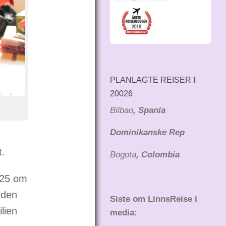
PLANLAGTE REISER I
20026
Bilbao
, Spania
Dominikanske Rep
t.
Bogota
, Colombia
e 25 om
iden
Siste om LinnsReise i
lien
media: