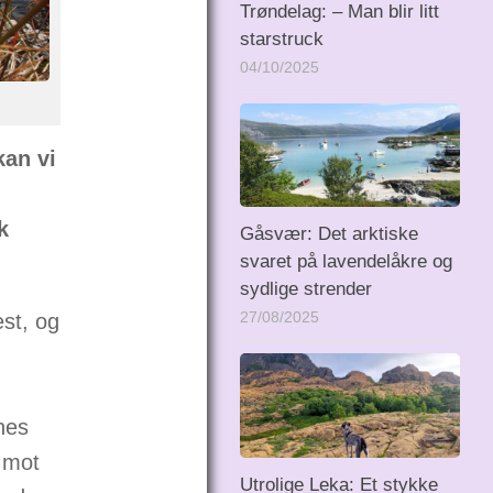
Trøndelag: – Man blir litt
starstruck
04/10/2025
kan vi
k
Gåsvær: Det arktiske
svaret på lavendelåkre og
sydlige strender
est, og
27/08/2025
nes
i mot
Utrolige Leka: Et stykke