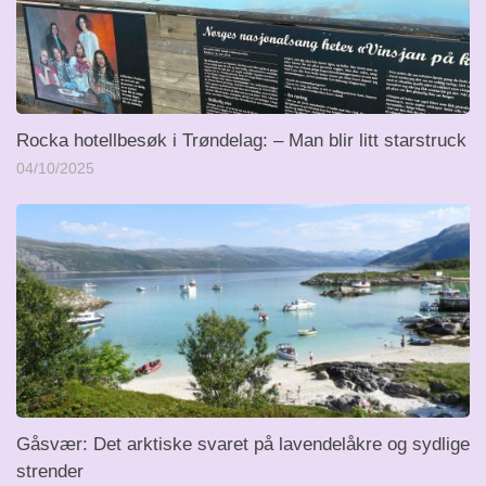
Rocka hotellbesøk i Trøndelag: – Man blir litt starstruck
04/10/2025
Gåsvær: Det arktiske svaret på lavendelåkre og sydlige
strender