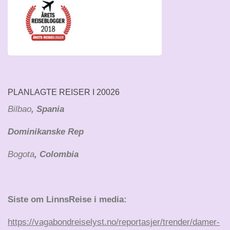
PLANLAGTE REISER I 20026
Bilbao
, Spania
Dominikanske Rep
Bogota
, Colombia
Siste om LinnsReise i media:
https://vagabondreiselyst.no/reportasjer/trender/damer-