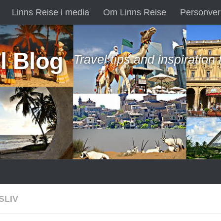
Linns Reise i media
Om Linns Reise
Personver
l Blog
Travel tips and inspiration
SLIV