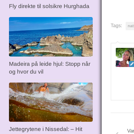
Fly direkte til solsikre Hurghada
Tags:
nat
Madeira på leide hjul: Stopp når
og hvor du vil
Jettegrytene i Nissedal: – Hit
Van