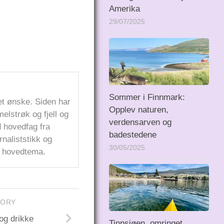
Amerika
29/07/2025
Sommer i Finnmark:
get ønske. Siden har
Opplev naturen,
elstrøk og fjell og
verdensarven og
d hovedfag fra
badestedene
naliststikk og
30/05/2025
om hovedtema.
TORY
.og drikke
Tinnsjøen, omringet