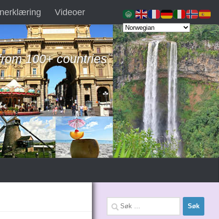
nerklæring
Videoer
 from 100+ countries
Søk
etter: