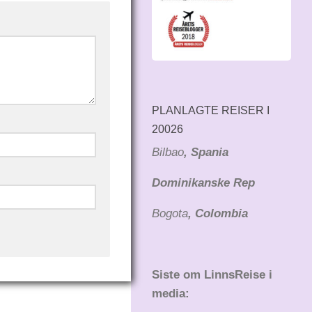
PLANLAGTE REISER I
20026
Bilbao
, Spania
Dominikanske Rep
Bogota
, Colombia
Siste om LinnsReise i
media: