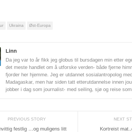
ur
Ukraina
Øst-Europa
Linn
Da jeg var to år fikk jeg globus til bursdagen min etter e
det meste handlet om å utforske verden- både fjerne himm
fjorder her hjemme. Jeg er utdannet sosialantropolog me
Madagaskar, men har siden tatt etterutdannelse innen jour
jobber i dag som journalist- med seiling, sjø og reise s
PREVIOUS STORY
NEXT S
vittig festlig …og muligens litt
Kortreist mat.