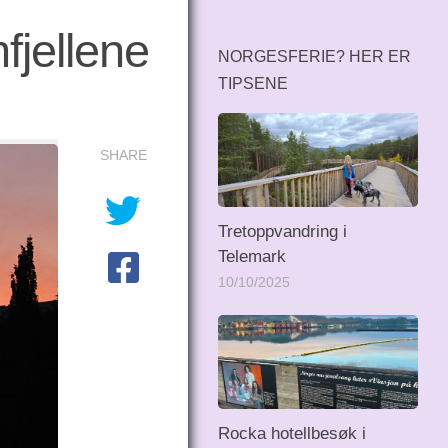
fjellene
NORGESFERIE? HER ER
TIPSENE
SHARE
Tretoppvandring i
Telemark
10/10/2025
Rocka hotellbesøk i