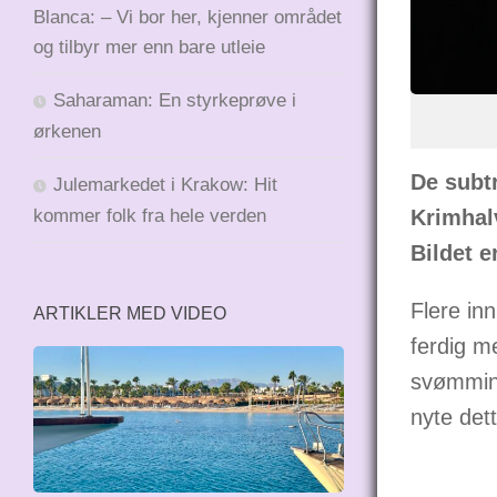
Blanca: – Vi bor her, kjenner området
og tilbyr mer enn bare utleie
Saharaman: En styrkeprøve i
ørkenen
De subt
Julemarkedet i Krakow: Hit
Krimhalv
kommer folk fra hele verden
Bildet e
Flere in
ARTIKLER MED VIDEO
ferdig m
svømming
nyte dett