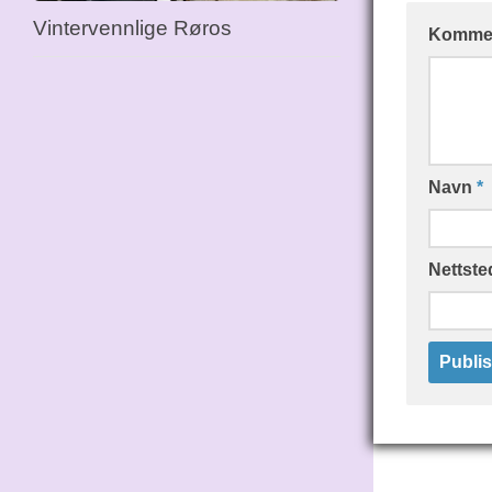
Vintervennlige Røros
Komme
Navn
*
Nettste