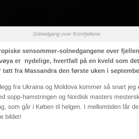
Solnedgang over Krimfjellene
ropiske sensommer-solnedgangene over fjellen
øya er nydelige, hvertfall på en kveld som det
r tatt fra Massandra den første uken i septembe
nlegg fra Ukraina og Moldova kommer så snart jeg 
ed sopp-hamstringen og Nordisk masters mestersk
, som går i Køben til helgen. I mellomtiden får de
e bildet!