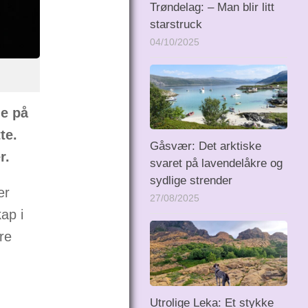
Trøndelag: – Man blir litt
starstruck
04/10/2025
e på
te.
Gåsvær: Det arktiske
r.
svaret på lavendelåkre og
sydlige strender
er
27/08/2025
ap i
re
Utrolige Leka: Et stykke