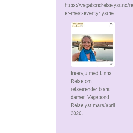
https://vagabondreiselyst.no/r
er-mest-eventyrlystne
Intervju med Linns
Reise om
reisetrender blant
damer. Vagabond
Reiselyst mars/april
2026.