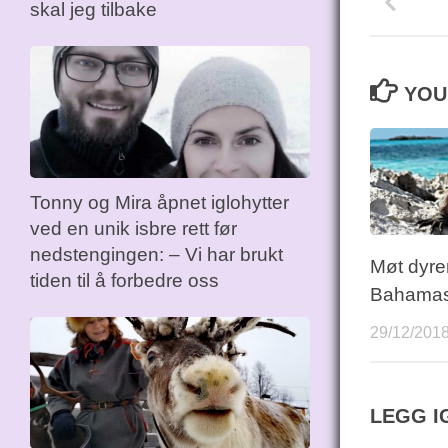
skal jeg tilbake
YOU 
Tonny og Mira åpnet iglohytter
ved en unik isbre rett før
nedstengingen: – Vi har brukt
Møt dyre
tiden til å forbedre oss
Bahama
29/12/201
LEGG I