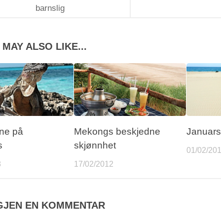
barnslig
MAY ALSO LIKE...
ne på
Mekongs beskjedne
Januars
s
skjønnhet
01/02/20
8
17/02/2012
GJEN EN KOMMENTAR