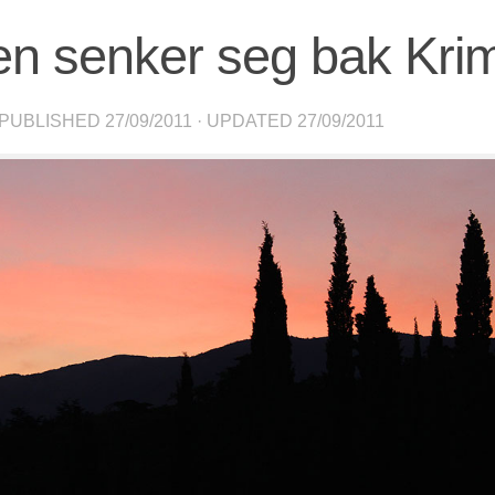
en senker seg bak Krim
 PUBLISHED
27/09/2011
· UPDATED
27/09/2011