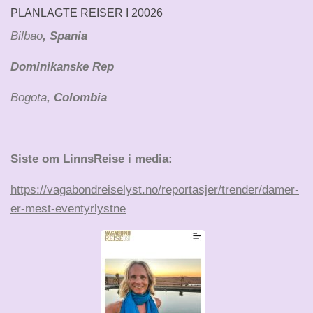
PLANLAGTE REISER I 20026
Bilbao
, Spania
Dominikanske Rep
Bogota
, Colombia
Siste om LinnsReise i media:
https://vagabondreiselyst.no/reportasjer/trender/damer-
er-mest-eventyrlystne