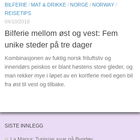
BILFERIE
/
MAT & DRIKKE
/
NORGE
/
NORWAY
/
REISETIPS
04/10/2018
Bilferie mellom øst og vest: Fem
unike steder på tre dager
Kombinasjonen av fuktig norsk friluftsliv og
innendørs peiskos er blant høstens store gleder, og
man rekker mye i løpet av en kortferie med egen bil
fra øst til vest og tilbake.
SISTE INNLEGG
La Marsa: Tunisias svar på Bygdøy