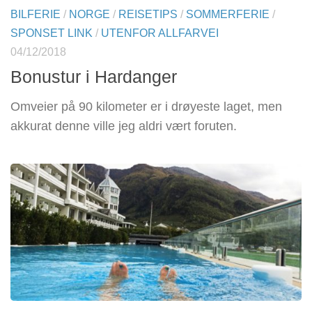
BILFERIE
/
NORGE
/
REISETIPS
/
SOMMERFERIE
/
SPONSET LINK
/
UTENFOR ALLFARVEI
04/12/2018
Bonustur i Hardanger
Omveier på 90 kilometer er i drøyeste laget, men
akkurat denne ville jeg aldri vært foruten.