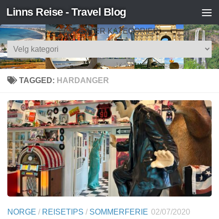
Linns Reise - Travel Blog
Skip to content
SØK ETTER KATEGORIER
Søk
etter
kategorier
TAGGED:
HARDANGER
NORGE
/
REISETIPS
/
SOMMERFERIE
02/07/2020