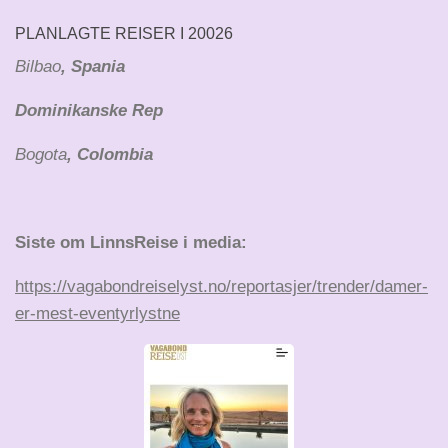
PLANLAGTE REISER I 20026
Bilbao
, Spania
Dominikanske Rep
Bogota
, Colombia
Siste om LinnsReise i media:
https://vagabondreiselyst.no/reportasjer/trender/damer-
er-mest-eventyrlystne