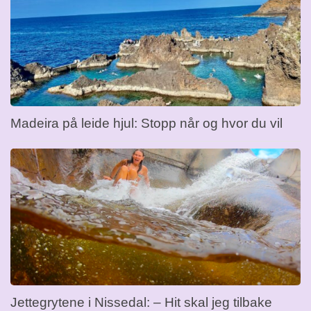
Madeira på leide hjul: Stopp når og hvor du vil
Jettegrytene i Nissedal: – Hit skal jeg tilbake