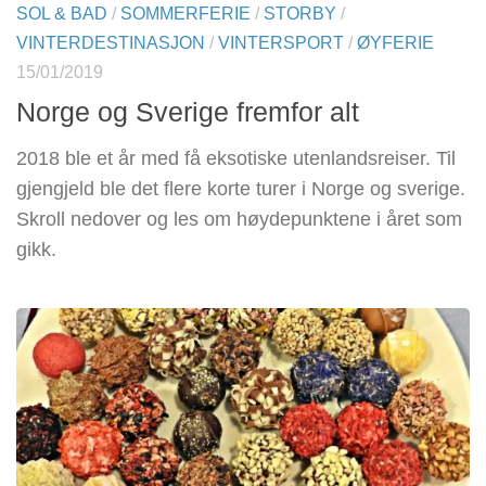
SOL & BAD
/
SOMMERFERIE
/
STORBY
/
VINTERDESTINASJON
/
VINTERSPORT
/
ØYFERIE
15/01/2019
Norge og Sverige fremfor alt
2018 ble et år med få eksotiske utenlandsreiser. Til
gjengjeld ble det flere korte turer i Norge og sverige.
Skroll nedover og les om høydepunktene i året som
gikk.