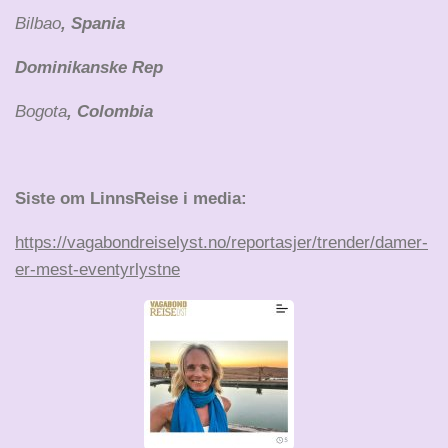
Bilbao
, Spania
Dominikanske Rep
Bogota
, Colombia
Siste om LinnsReise i media:
https://vagabondreiselyst.no/reportasjer/trender/damer-
er-mest-eventyrlystne