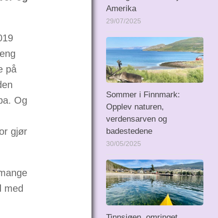
Amerika
29/07/2025
019
reng
e på
den
Sommer i Finnmark:
ypa. Og
Opplev naturen,
verdensarven og
or gjør
badestedene
30/05/2025
å mange
id med
Tinnsjøen, omringet