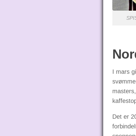
SPIS
Nor
I mars g
svømmek
masters,
kaffestop
Det er 20
forbinde