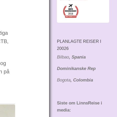
Riga
cTB,
PLANLAGTE REISER I
20026
Bilbao
, Spania
 og
Dominikanske Rep
n på
Bogota
, Colombia
Siste om LinnsReise i
media: