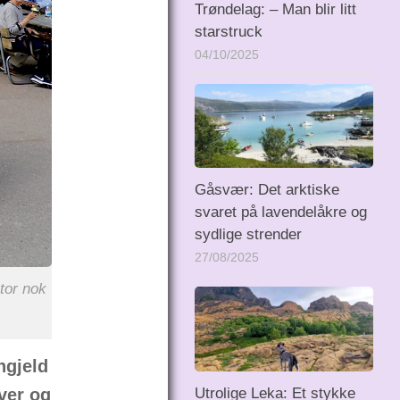
Trøndelag: – Man blir litt
starstruck
04/10/2025
Gåsvær: Det arktiske
svaret på lavendelåkre og
sydlige strender
27/08/2025
tor nok
ngjeld
Utrolige Leka: Et stykke
over og