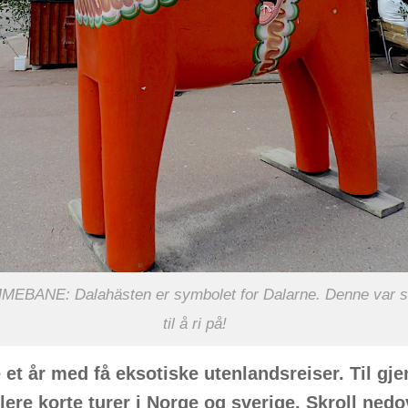
EBANE: Dalahästen er symbolet for Dalarne. Denne var s
til å ri på!
 et år med få eksotiske utenlandsreiser. Til gje
flere korte turer i Norge og sverige. Skroll ned