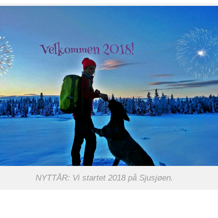
NYTTÅR: Vi startet 2018 på Sjusjøen.