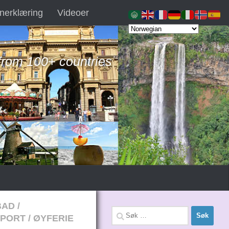
nerklæring
Videoer
 from 100+ countries
BAD
/
Søk
SPORT
/
ØYFERIE
etter: