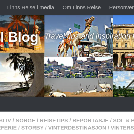
Linns Reise i media
Om Linns Reise
Personver
l Blog
Travel tips and inspiration
SLIV
/
NORGE
/
REISETIPS
/
REPORTASJE
/
SOL & 
FERIE
/
STORBY
/
VINTERDESTINASJON
/
VINTER