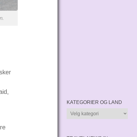
n.
sker
aid,
KATEGORIER OG LAND
Kategorier
og
re
land