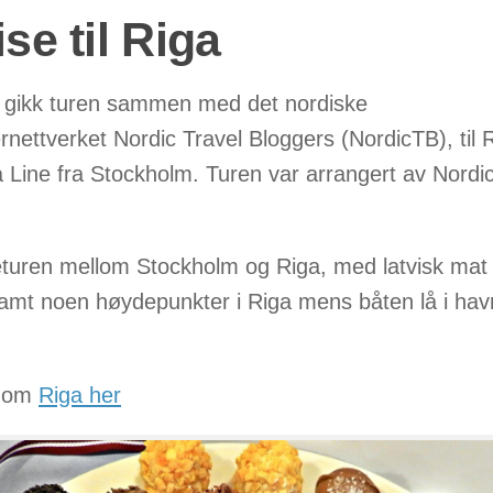
se til Riga
r gikk turen sammen med det nordiske
ernettverket Nordic Travel Bloggers (NordicTB), til 
a Line fra Stockholm. Turen var arrangert av Nordi
eturen mellom Stockholm og Riga, med latvisk mat
samt noen høydepunkter i Riga mens båten lå i hav
r om
Riga her