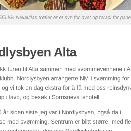
ELIG: Nellaullas trøfler er et syn for øyet og terapi for gane
dlysbyen Alta
ikk turen til Alta sammen med svømmevennene i A
lubb. Nordlysbyen arrangerte NM i svømming for
 og vi tok en dag ekstra for å få med oss reinsdyrr
p i lavo, og besøk i Sorrisneva ishotell.
 år siden siste jeg var i Nordlysbyen, også da i
lse med svømming. Sentrum er blitt større, med fle