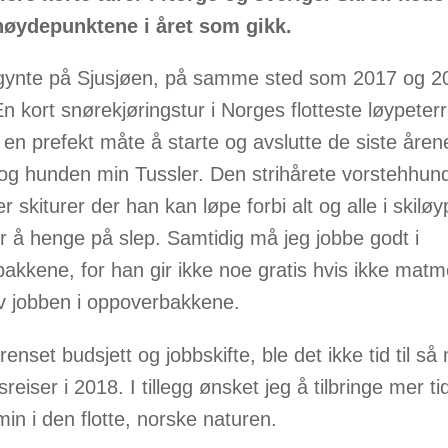
høydepunktene i året som gikk.
gynte på Sjusjøen, på samme sted som 2017 og 2
En kort snørekjøringstur i Norges flotteste løypeter
 en prefekt måte å starte og avslutte de siste åren
og hunden min Tussler. Den strihårete vorstehhun
r skiturer der han kan løpe forbi alt og alle i skilø
er å henge på slep. Samtidig må jeg jobbe godt i
akkene, for han gir ikke noe gratis hvis ikke matm
av jobben i oppoverbakkene.
enset budsjett og jobbskifte, ble det ikke tid til s
reiser i 2018. I tillegg ønsket jeg å tilbringe mer t
in i den flotte, norske naturen.