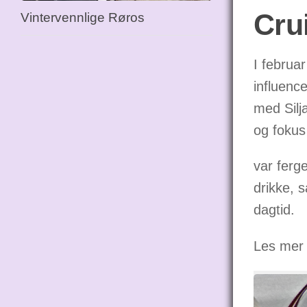
Crui
Vintervennlige Røros
I februa
influenc
med Silj
og fokus
var ferg
drikke, 
dagtid.
Les me