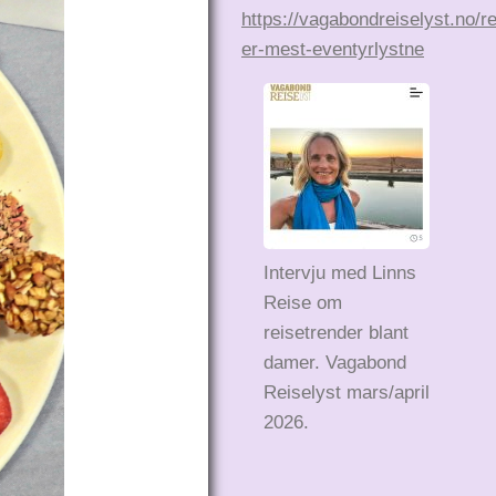
https://vagabondreiselyst.no/r
er-mest-eventyrlystne
Intervju med Linns
Reise om
reisetrender blant
damer. Vagabond
Reiselyst mars/april
2026.