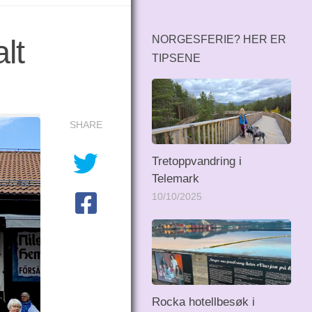
lt
NORGESFERIE? HER ER
TIPSENE
SHARE
Tretoppvandring i
Telemark
10/10/2025
Rocka hotellbesøk i