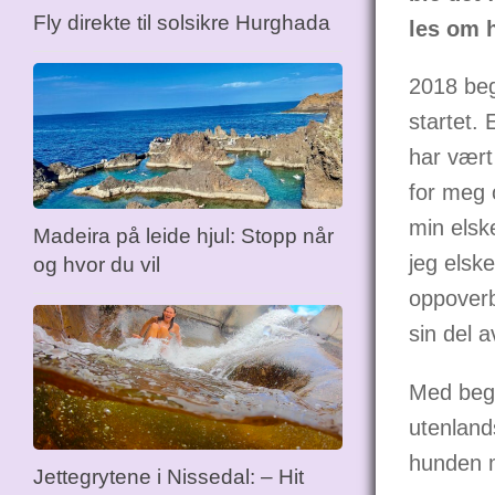
Fly direkte til solsikre Hurghada
les om 
2018 be
startet. 
har vært
for meg 
min elske
Madeira på leide hjul: Stopp når
jeg elsk
og hvor du vil
oppoverb
sin del 
Med begr
utenlands
hunden m
Jettegrytene i Nissedal: – Hit